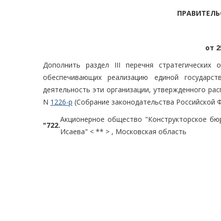
ПРАВИТЕЛЬ
от 2
Дополнить раздел III перечня стратегических 
обеспечивающих реализацию единой государст
деятельность эти организации, утвержденного рас
N
1226-р
(Собрание законодательства Российской Фе
Акционерное общество "Конструкторское бю
"722.
Исаева" < ** > , Московская область