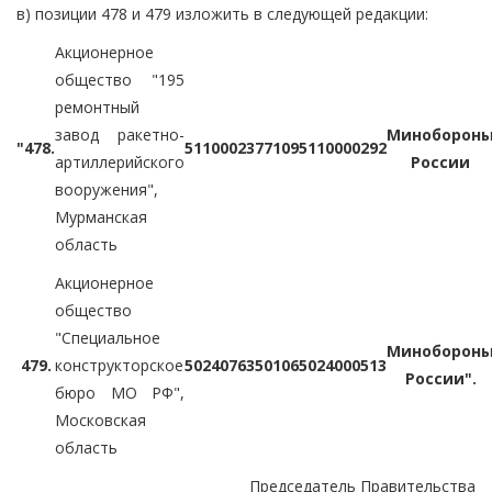
в) позиции 478 и 479 изложить в следующей редакции:
Акционерное
общество "195
ремонтный
завод ракетно-
Миноборон
"478.
5110002377
1095110000292
артиллерийского
России
вооружения",
Мурманская
область
Акционерное
общество
"Специальное
Миноборон
479.
конструкторское
5024076350
1065024000513
России".
бюро МО РФ",
Московская
область
Председатель Правительства