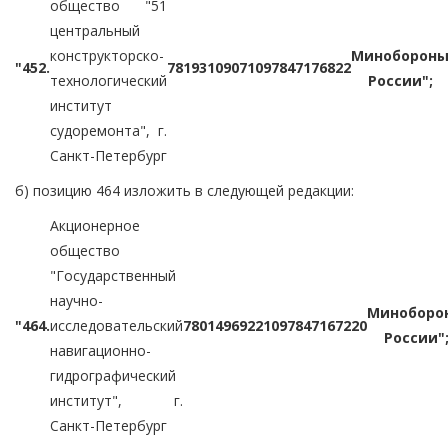
общество "51
центральный
конструкторско-
Миноборон
"452.
7819310907
1097847176822
технологический
России";
институт
судоремонта", г.
Санкт-Петербург
б) позицию 464 изложить в следующей редакции:
Акционерное
общество
"Государственный
научно-
Миноборо
"464.
исследовательский
7801496922
1097847167220
России"
навигационно-
гидрографический
институт", г.
Санкт-Петербург