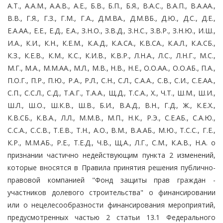
А.Т., А.А.М., А.А.В., А.Е., Б.В., Б.П., Б.Я., В.А.С., В.А.П., В.А.АА.,
В.В., Г.Я., Г.З., Г.М., Г.А., Д.М.ВА., Д.М.ВБ., Д.Ю., Д.С., Д.Е.,
Е.А.АА., Е.Е., Е.Д., Е.А., З.Н.О., З.В.Д., З.Н.С., З.В.Р., З.Н.Ю., И.Ш.,
И.А., К.И., К.Н., К.Е.М., К.А.Д., К.А.СА., К.В.СА., К.А.Л., К.А.СБ.,
К.З., К.Е.В., К.М., К.С., К.И.В., К.В.Р., Л.Н.А., Л.С., Л.Н.Г., М.С.,
М.Г., М.А., М.М.АА., М.Л., М.В., Н.В., Н.Е., О.О.АА., О.О.АБ., П.А.,
П.О.Г., П.Р., П.Ю., Р.А., Р.Л., С.Н., С.Л., С.А.А., С.В., С.И., С.Е.АА.,
С.П., С.С.Л., С.Д., Т.А.Г., Т.А.А., Щ.Д., Т.С.А., Х., Ч.Т., Ш.М., Ш.И.,
Ш.Л., Ш.О., Ш.К.В., Ш.В., Б.И., В.А.Д., В.Н., Г.Д., Ж., К.Е.Х.,
К.В.СБ., К.В.А., Л.Л., М.М.В., М.П., Н.К., Р.Э., С.Е.АБ., С.А.Ю.,
С.С.А., С.С.В., Т.Е.В., Т.Н., А.О., В.М., В.А.АБ., М.Ю., Т.С.С., Г.Е.,
К.Р., М.М.АБ., Р.Е., Т.Е.Д., Ч.В., Щ.А., Л.Г., С.М., К.А.В., Н.А. о
признании частично недействующим пункта 2 изменений,
которые вносятся в Правила принятия решения публично-
правовой компанией "Фонд защиты прав граждан -
участников долевого строительства" о финансировании
или о нецелесообразности финансирования мероприятий,
предусмотренных частью 2 статьи 13.1 Федерального