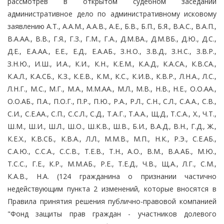
рассмотрев в открытом судебном заседании
административное дело по административному исковому
заявлению А.Т., А.А.М., А.А.В., А.Е., Б.В., Б.П., Б.Я., В.А.С., В.А.П.,
В.А.АА., В.В., Г.Я., Г.З., Г.М., Г.А., Д.М.ВА., Д.М.ВБ., Д.Ю., Д.С.,
Д.Е., Е.А.АА., Е.Е., Е.Д., Е.А.АБ., З.Н.О., З.В.Д., З.Н.С., З.В.Р.,
З.Н.Ю., И.Ш., И.А., К.И., К.Н., К.Е.М., К.А.Д., К.А.СА., К.В.СА.,
К.А.Л., К.А.СБ., К.З., К.Е.В., К.М., К.С., К.И.В., К.В.Р., Л.Н.А., Л.С.,
Л.Н.Г., М.С., М.Г., М.А., М.М.АА., М.Л., М.В., Н.В., Н.Е., О.О.АА.,
О.О.АБ., П.А., П.О.Г., П.Р., П.Ю., Р.А., Р.Л., С.Н., С.Л., С.А.А., С.В.,
С.И., С.Е.АА., С.П., С.С.Л., С.Д., Т.А.Г., Т.А.А., Щ.Д., Т.С.А., Х., Ч.Т.,
Ш.М., Ш.И., Ш.Л., Ш.О., Ш.К.В., Ш.В., Б.И., В.А.Д., В.Н., Г.Д., Ж.,
К.Е.Х., К.В.СБ., К.В.А., Л.Л., М.М.В., М.П., Н.К., Р.Э., С.Е.АБ.,
С.А.Ю., С.С.А., С.С.В., Т.Е.В., Т.Н., А.О., В.М., В.А.АБ., М.Ю.,
Т.С.С., Г.Е., К.Р., М.М.АБ., Р.Е., Т.Е.Д., Ч.В., Щ.А., Л.Г., С.М.,
К.А.В., Н.А. (124 гражданина о признании частично
недействующим пункта 2 изменений, которые вносятся в
Правила принятия решения публично-правовой компанией
"Фонд защиты прав граждан - участников долевого