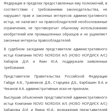
Федерации в пределах предоставленных ему полномочий, в
соответствии с требованиями законодательства, не
нарушают прав и законных интересов административного
истца, не налагают на правообладателей необоснованные
ограничения, не противоречат обычному использованию
изобретений или промышленных образцов и не ущемляют
законные интересы правообладателей.
В судебном заседании представители административного
истца Компании NOVO NORDISK A/S (НОВО НОРДИСК А/С)
Хабаров Д.И. и Яхин Ю.А. поддержали заявленные
требования.
Представители Правительства Российской Федерации
Гайдук А.В., Травников Д.В., Старцева Д.Б., Барбашин В.А. и
Чеканов А.А. административные иски не признали.
Выслушав объяснения представителей административного
истца Компании NOVO NORDISK A/S (НОВО НОРДИСК А/С)
Хабарова Д.И. и Яхина Ю.А., возражения представителей