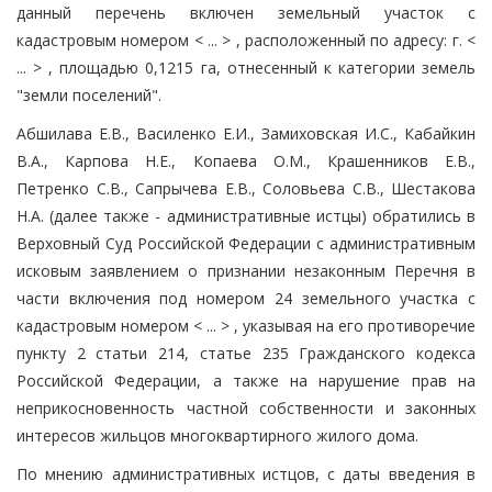
данный перечень включен земельный участок с
кадастровым номером < ... > , расположенный по адресу: г. <
... > , площадью 0,1215 га, отнесенный к категории земель
"земли поселений".
Абшилава Е.В., Василенко Е.И., Замиховская И.С., Кабайкин
В.А., Карпова Н.Е., Копаева О.М., Крашенников Е.В.,
Петренко С.В., Сапрычева Е.В., Соловьева С.В., Шестакова
Н.А. (далее также - административные истцы) обратились в
Верховный Суд Российской Федерации с административным
исковым заявлением о признании незаконным Перечня в
части включения под номером 24 земельного участка с
кадастровым номером < ... > , указывая на его противоречие
пункту 2 статьи 214, статье 235 Гражданского кодекса
Российской Федерации, а также на нарушение прав на
неприкосновенность частной собственности и законных
интересов жильцов многоквартирного жилого дома.
По мнению административных истцов, с даты введения в