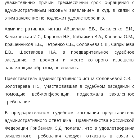
уважительных причин трехмесячный срок обращения с
административным исковым заявлением в суд, в связи с
этим заявление не подлежит удовлетворению.
Административные истцы Абшилава Е.В., Василенко Е.И.,
Замиховская И.С., Карпова Н.Е., Кабайкин В.А., Копаева О.М.,
Крашенников Е.В., Петренко С.В., Соловьева С.В., Сапрычева
Е.В., Шестакова Н.А. в предварительное судебное
заседание, о времени и месте которого извещены
надлежащим образом, не явились.
Представитель административного истца Соловьевой С.В. -
Золотарева Н.С., участвовавшая в судебном заседании с
помощью веб-конференции, поддержала заявленное
требование.
В предварительном судебном заседании представитель
административного ответчика - Правительства Российской
Федерации Грибенник С.Д. полагал, что в удовлетворении
заявленного требования следует отказать в связи с