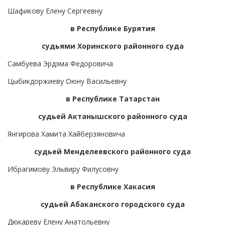
Шафикову Елену Сергеевну
в Республике Бурятия
судьями Хоринского районного суда
Самбуева Эрдэма Федоровича
Цыбикдоржиеву Оюну Васильевну
в Республике Татарстан
судьей Актанышского районного суда
Янгирова Хамита Хайберзяновича
судьей Менделеевского районного суда
Ибрагимову Эльвиру Филусовну
в Республике Хакасия
судьей Абаканского городского суда
Дюкареву Елену Анатольевну