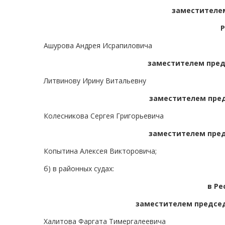
заместителем
Р
Ашурова Андрея Исрапиловича
заместителем пред
Литвинову Ирину Витальевну
заместителем пред
Колесникова Сергея Григорьевича
заместителем пред
Копытина Алексея Викторовича;
б) в районных судах:
в Ре
заместителем председ
Халитова Фаргата Тимергалеевича