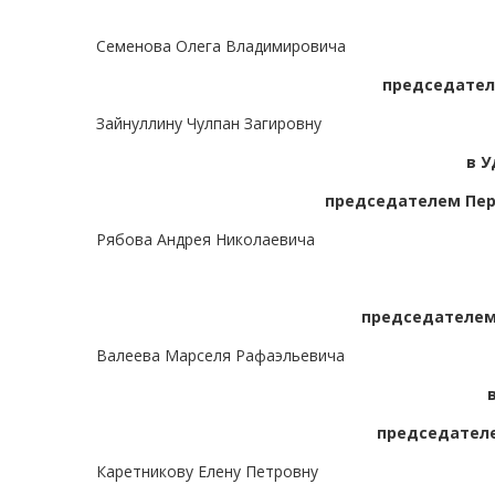
Семенова Олега Владимировича
председател
Зайнуллину Чулпан Загировну
в 
председателем Пер
Рябова Андрея Николаевича
председателем
Валеева Марселя Рафаэльевича
председателе
Каретникову Елену Петровну