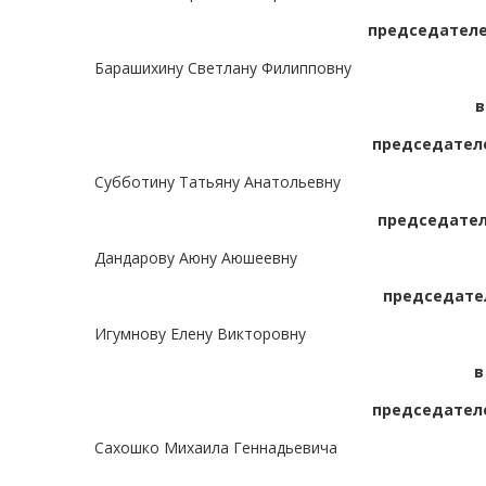
председателе
Барашихину Светлану Филипповну
в
председателе
Субботину Татьяну Анатольевну
председател
Дандарову Аюну Аюшеевну
председате
Игумнову Елену Викторовну
в
председателе
Сахошко Михаила Геннадьевича