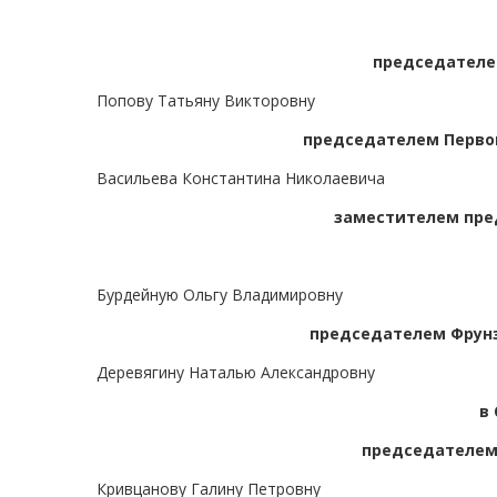
председателе
Попову Татьяну Викторовну
председателем Первом
Васильева Константина Николаевича
заместителем пре
Бурдейную Ольгу Владимировну
председателем Фрунз
Деревягину Наталью Александровну
в
председателем 
Кривцанову Галину Петровну