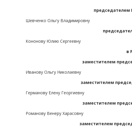
председателем 
Шевченко Ольгу Владимировну
председател
Кононову Юлию Сергеевну
в 
заместителем предсе
Иванову Ольгу Николаевну
заместителем председ
Германову Елену Георгиевну
заместителем предсе
Романову Венеру Харасовну
заместителем председ