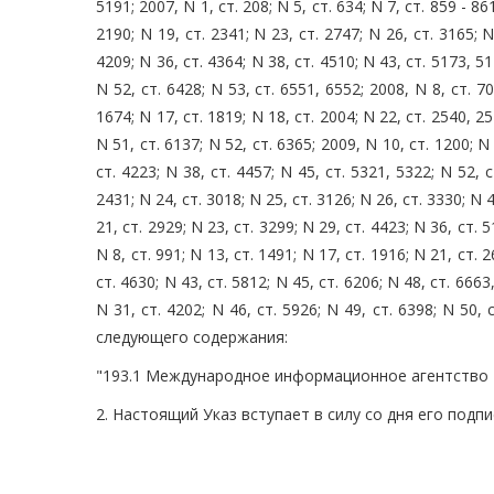
5191; 2007, N 1, ст. 208; N 5, ст. 634; N 7, ст. 859 - 86
2190; N 19, ст. 2341; N 23, ст. 2747; N 26, ст. 3165; N
4209; N 36, ст. 4364; N 38, ст. 4510; N 43, ст. 5173, 51
N 52, ст. 6428; N 53, ст. 6551, 6552; 2008, N 8, ст. 70
1674; N 17, ст. 1819; N 18, ст. 2004; N 22, ст. 2540, 25
N 51, ст. 6137; N 52, ст. 6365; 2009, N 10, ст. 1200; N 
ст. 4223; N 38, ст. 4457; N 45, ст. 5321, 5322; N 52, с
2431; N 24, ст. 3018; N 25, ст. 3126; N 26, ст. 3330; N 
21, ст. 2929; N 23, ст. 3299; N 29, ст. 4423; N 36, ст. 5
N 8, ст. 991; N 13, ст. 1491; N 17, ст. 1916; N 21, ст. 
ст. 4630; N 43, ст. 5812; N 45, ст. 6206; N 48, ст. 6663
N 31, ст. 4202; N 46, ст. 5926; N 49, ст. 6398; N 50
следующего содержания:
"193.1 Международное информационное агентство "Р
2. Настоящий Указ вступает в силу со дня его подпи