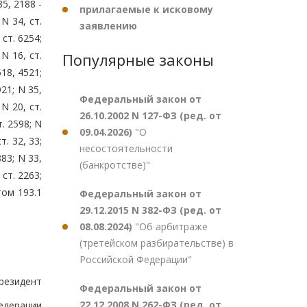
85, 2188 -
прилагаемые к исковому
 N 34, ст.
заявлению
 ст. 6254;
 N 16, ст.
Популярные законы
518, 4521;
921; N 35,
Федеральный закон от
 N 20, ст.
26.10.2002 N 127-ФЗ (ред. от
т. 2598; N
09.04.2026)
"О
т. 32, 33;
несостоятельности
883; N 33,
(банкротстве)"
 ст. 2263;
том 193.1
Федеральный закон от
29.12.2015 N 382-ФЗ (ред. от
08.08.2024)
"Об арбитраже
(третейском разбирательстве) в
Российской Федерации"
резидент
Федеральный закон от
22.12.2008 N 262-ФЗ (ред. от
едерации