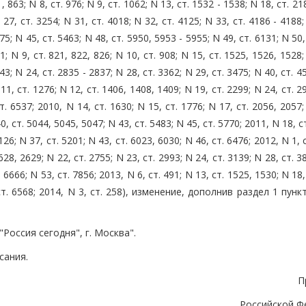
1, 863; N 8, ст. 976; N 9, ст. 1062; N 13, ст. 1532 - 1538; N 18, ст. 21
 27, ст. 3254; N 31, ст. 4018; N 32, ст. 4125; N 33, ст. 4186 - 4188;
75; N 45, ст. 5463; N 48, ст. 5950, 5953 - 5955; N 49, ст. 6131; N 50,
1; N 9, ст. 821, 822, 826; N 10, ст. 908; N 15, ст. 1525, 1526, 1528;
43; N 24, ст. 2835 - 2837; N 28, ст. 3362; N 29, ст. 3475; N 40, ст. 4
11, ст. 1276; N 12, ст. 1406, 1408, 1409; N 19, ст. 2299; N 24, ст. 2
т. 6537; 2010, N 14, ст. 1630; N 15, ст. 1776; N 17, ст. 2056, 2057;
40, ст. 5044, 5045, 5047; N 43, ст. 5483; N 45, ст. 5770; 2011, N 18, с
126; N 37, ст. 5201; N 43, ст. 6023, 6030; N 46, ст. 6476; 2012, N 1, с
2628, 2629; N 22, ст. 2755; N 23, ст. 2993; N 24, ст. 3139; N 28, ст. 3
, 6666; N 53, ст. 7856; 2013, N 6, ст. 491; N 13, ст. 1525, 1530; N 18,
, ст. 6568; 2014, N 3, ст. 258), изменение, дополнив раздел 1 пунк
оссия сегодня", г. Москва".
сания.
П
Российской Ф