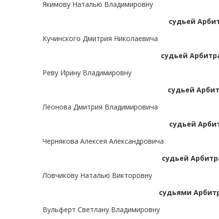
Якимову Наталью Владимировну
судьей Арби
Кучинского Дмитрия Николаевича
судьей Арбитр
Реву Ирину Владимировну
судьей Арбит
Леонова Дмитрия Владимировича
судьей Арби
Чернякова Алексея Александровича
судьей Арбитр
Ловчикову Наталью Викторовну
судьями Арбитр
Вульферт Светлану Владимировну