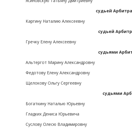
Ясиновскую Татьяну Дмитриевну
судьей Арбитра
Каргину Наталию Алексеевну
судьей Арбитр
Гречку Елену Алексеевну
судьями Арбит
Альтергот Марину Александровну
Федотову Елену Александровну
Щелокову Ольгу Сергеевну
судьями Арб
Богаткину Наталью Юрьевну
Гладких Дениса Юрьевича
Суслову Олесю Владимировну