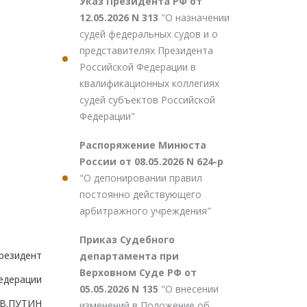
Указ Президента РФ от
12.05.2026 N 313
"О назначении
судей федеральных судов и о
представителях Президента
Российской Федерации в
квалификационных коллегиях
судей субъектов Российской
Федерации"
Распоряжение Минюста
России от 08.05.2026 N 624-р
"О депонировании правил
постоянно действующего
арбитражного учреждения"
Приказ Судебного
резидент
департамента при
Верховном Суде РФ от
едерации
05.05.2026 N 135
"О внесении
В.ПУТИН
изменений в Положение об