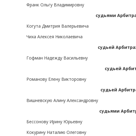
Франк Ольгу Владимировну
судьями Арбитра
Когута Дмитрия Валерьевича
Чиха Алексея Николаевича
судьей Арбитра
Гофман Надежду Васильевну
судьей Арби
Романову Елену Викторовну
судьей Арбитр
Вишневскую Алину Александровну
судьями Арбит
Бессонову Ирину Юрьевну
Кокурину Наталию Олеговну