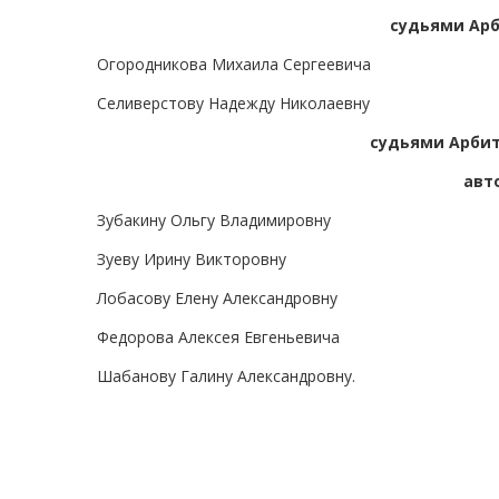
судьями Арб
Огородникова Михаила Сергеевича
Селиверстову Надежду Николаевну
судьями Арбит
авт
Зубакину Ольгу Владимировну
Зуеву Ирину Викторовну
Лобасову Елену Александровну
Федорова Алексея Евгеньевича
Шабанову Галину Александровну.