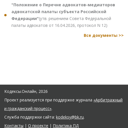
"Положение о Перечне адвокатов-медиаторов
адвокатской палаты субъекта Российской
Федерации"
(утв. решением Совета Федеральной
палаты адвокатов от 16.04.2026, протокол N 12)
Все документы >>
Кодексы.Онлайн, 2026
Проект реализуется при поддержке журнала
«Арбитражный
и гражданский процесс»
.
Служба поддержки сайта:
kodeksy@bk.ru
.
Контакты
|
О проекте
|
Политика ПД