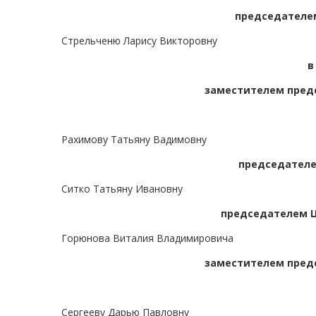
председателем
Стрельченю Ларису Викторовну
в
заместителем предс
Рахимову Татьяну Вадимовну
председателе
Ситко Татьяну Ивановну
председателем Ц
Горюнова Виталия Владимировича
заместителем предс
Сергееву Дарью Павловну