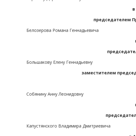
в
председателем Пр
Белозерова Романа Геннадьевича
председате
Большакову Елену Геннадьевну
заместителем председ
Собянину Анну Леонидовну
председател
Капустянского Владимира Дмитриевича