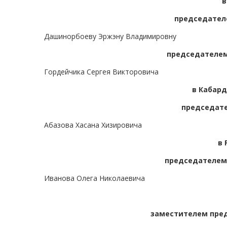
в
председател
Дашинорбоеву Эржэну Владимировну
председателем
Гордейчика Сергея Викторовича
в Кабар
председате
Абазова Хасана Хизировича
в 
председателем 
Иванова Олега Николаевича
заместителем пред