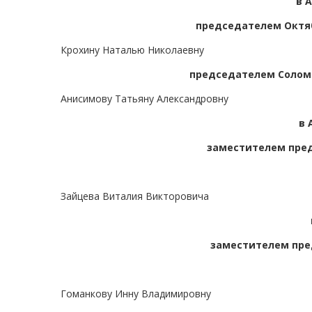
в 
председателем Октяб
Крохину Наталью Николаевну
председателем Соломб
Анисимову Татьяну Александровну
в 
заместителем пред
Зайцева Виталия Викторовича
заместителем пре
Гоманкову Инну Владимировну