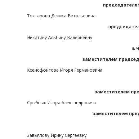
председателем
Токтарова Дениса Витальевича
председател
Никитину Альбину Валерьевну
в 
заместителем председ
Ксенофонтова Игоря Германовича
заместителем пре
Срыбных Игоря Александровича
заместителем пред
Завьялову Ирину Сергеевну