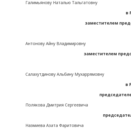
Галимьянову Наталью Тальгатовну
в 
заместителем предс
Антонову Айну Владимировну
заместителем предс
Салахутдинову Альбину Мухаррямовну
в 
председателе
Полякова Дмитрия Сергеевича
председател
Назмиева Азата Фаритовича