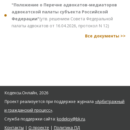
"Положение о Перечне адвокатов-медиаторов
адвокатской палаты субъекта Российской
Федерации"
(утв. решением Совета Федеральной
палаты адвокатов от 16.04.2026, протокол N 12)
Все документы >>
Кодексы.Онлайн, 2026
Проект реализуется при поддержке журнала
«Арбитражный
и гражданский процесс»
.
Служба поддержки сайта:
kodeksy@bk.ru
.
Контакты
|
О проекте
|
Политика ПД