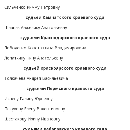
Сильченко Римму Петровну
судьей Камчатского краевого суда
Шлапак Анжелику Анатольевну
судьями Краснодарского краевого суда
Лободенко Константина Владимировича
Лопаткину Нину Анатольевну
судьей Красноярского краевого суда
Толкачева Андрея Васильевича
судьями Пермского краевого суда
Исаеву Галину Юрьевну
Петухову Елену Валентиновну
Шестакову Ирину Ивановну
судьями Хабаровского краевого суда