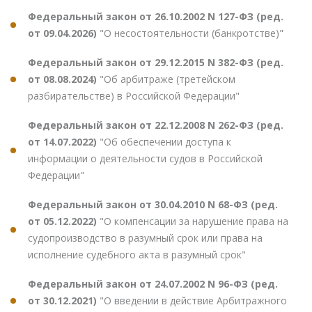
Федеральный закон от 26.10.2002 N 127-ФЗ (ред.
от 09.04.2026)
"О несостоятельности (банкротстве)"
Федеральный закон от 29.12.2015 N 382-ФЗ (ред.
от 08.08.2024)
"Об арбитраже (третейском
разбирательстве) в Российской Федерации"
Федеральный закон от 22.12.2008 N 262-ФЗ (ред.
от 14.07.2022)
"Об обеспечении доступа к
информации о деятельности судов в Российской
Федерации"
Федеральный закон от 30.04.2010 N 68-ФЗ (ред.
от 05.12.2022)
"О компенсации за нарушение права на
судопроизводство в разумный срок или права на
исполнение судебного акта в разумный срок"
Федеральный закон от 24.07.2002 N 96-ФЗ (ред.
от 30.12.2021)
"О введении в действие Арбитражного