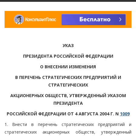
УКАЗ
ПРЕЗИДЕНТА РОССИЙСКОЙ ФЕДЕРАЦИИ
О ВНЕСЕНИИ ИЗМЕНЕНИЯ
В ПЕРЕЧЕНЬ СТРАТЕГИЧЕСКИХ ПРЕДПРИЯТИЙ И
СТРАТЕГИЧЕСКИХ
АКЦИОНЕРНЫХ ОБЩЕСТВ, УТВЕРЖДЕННЫЙ УКАЗОМ
ПРЕЗИДЕНТА
РОССИЙСКОЙ ФЕДЕРАЦИИ ОТ 4 АВГУСТА 2004 Г. N
1009
1. Внести в перечень стратегических предприятий и
стратегических акционерных обществ, утвержденный