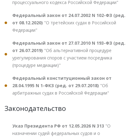
процессуального кодекса Российской Федерации"
Федеральный закон от 24.07.2002 N 102-ФЗ (ред.
от 08.12.2020)
"О третейских судах в Российской
Федерации"
Федеральный закон от 27.07.2010 N 193-ФЗ (ред.
от 26.07.2019)
"Об альтернативной процедуре
урегулирования споров с участием посредника
(процедуре медиации)"
Федеральный конституционный закон от
28.04.1995 N 1-ФКЗ (ред. от 29.07.2018)
"Об
арбитражных судах в Российской Федерации"
Законодательство
Указ Президента РФ от 12.05.2026 N 313
"О
назначении судей федеральных судов и о