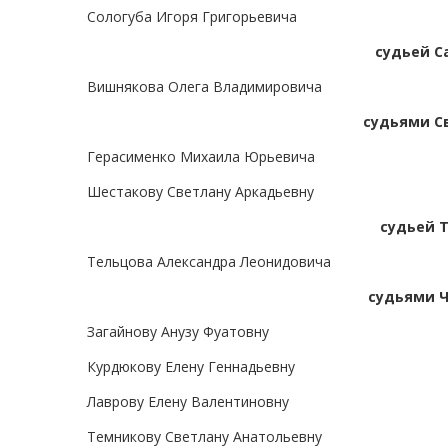
Сологуба Игоря Григорьевича
судьей С
Вишнякова Олега Владимировича
судьями С
Герасименко Михаила Юрьевича
Шестакову Светлану Аркадьевну
судьей 
Тельцова Александра Леонидовича
судьями Ч
Загайнову Анузу Фуатовну
Курдюкову Елену Геннадьевну
Лаврову Елену Валентиновну
Темникову Светлану Анатольевну