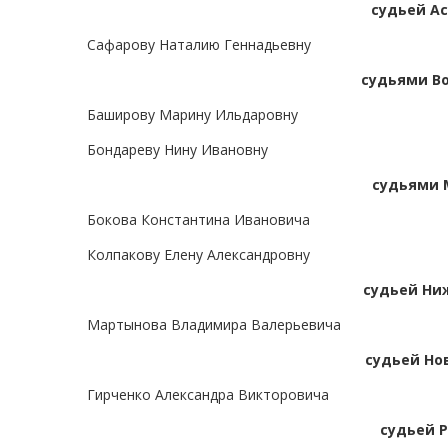
судьей Ас
Сафарову Наталию Геннадьевну
судьями Во
Баширову Марину Ильдаровну
Бондареву Нину Ивановну
судьями 
Бокова Константина Ивановича
Колпакову Елену Александровну
судьей Ни
Мартынова Владимира Валерьевича
судьей Но
Гирченко Александра Викторовича
судьей Р