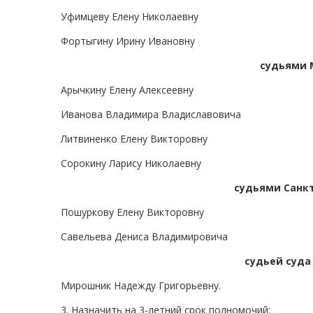
Уфимцеву Елену Николаевну
Фортыгину Ирину Ивановну
судьями 
Арычкину Елену Алексеевну
Иванова Владимира Владиславовича
Литвиненко Елену Викторовну
Сорокину Ларису Николаевну
судьями Санкт
Пошуркову Елену Викторовну
Савельева Дениса Владимировича
судьей суда
Мирошник Надежду Григорьевну.
3. Назначить на 3-летний срок полномочий: