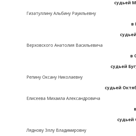
судьей М
Гизатуллину Альбину Рауильевну
в
судьей
Верховского Анатолия Васильевича
в 
судьей Буг
Репину Оксану Николаевну
судьей Октяб
Елисеева Михаила Александровича
судьей 
Ляднову Эллу Владимировну