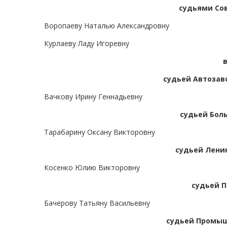
судьями Сов
Воропаеву Наталью Александровну
Курлаеву Ладу Игоревну
судьей Автозаво
Вачкову Ирину Геннадьевну
судьей Бол
Тарабарину Оксану Викторовну
судьей Ленин
Косенко Юлию Викторовну
судьей П
Бачерову Татьяну Васильевну
судьей Промыш