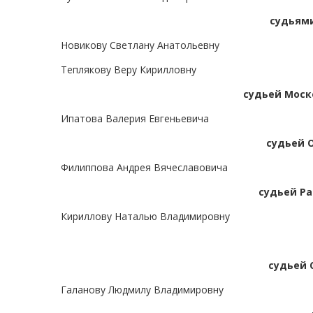
судьями
Новикову Светлану Анатольевну
Теплякову Веру Кирилловну
судьей Моско
Ипатова Валерия Евгеньевича
судьей 
Филиппова Андрея Вячеславовича
судьей Ра
Кириллову Наталью Владимировну
судьей 
Галанову Людмилу Владимировну