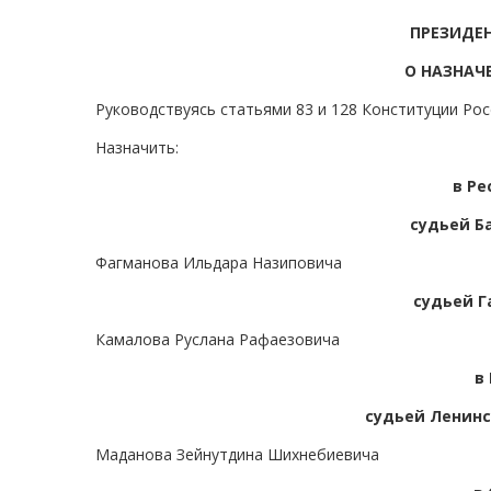
ПРЕЗИДЕ
О НАЗНАЧ
Руководствуясь статьями 83 и 128 Конституции Ро
Назначить:
в Ре
судьей Б
Фагманова Ильдара Назиповича
судьей Г
Камалова Руслана Рафаезовича
в
судьей Ленинс
Маданова Зейнутдина Шихнебиевича