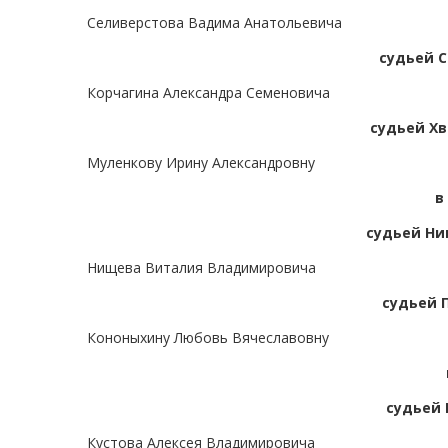
Селиверстова Вадима Анатольевича
судьей С
Корчагина Александра Семеновича
судьей Хв
Муленкову Ирину Александровну
в
судьей Ни
Нищева Виталия Владимировича
судьей 
Кононыхину Любовь Вячеславовну
судьей 
Кустова Алексея Владимировича