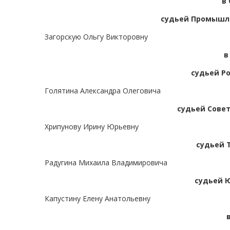
в
судьей Промышле
Загорскую Ольгу Викторовну
в
судьей Р
Голятина Александра Олеговича
судьей Совет
Хрипунову Ирину Юрьевну
судьей 
Радугина Михаила Владимировича
судьей 
Капустину Елену Анатольевну