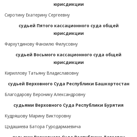
юрисдикции
Сиротину Екатерину Сергеевну
судьей Пятого кассационного суда общей
юрисдикции
Фархутдинову Фанзилю Филусовну
судьей Восьмого кассационного суда общей
юрисдикции
Кириллову Татьяну Владиславовну
судьей Верховного Суда Республики Башкортостан
Благодарову Веронику Александровну
судьями Верховного Суда Республики Бурятия
Кудряшову Марину Викторовну
Цэдашиева Батора Гуродармаевича