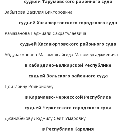
судьей Тарумовского районного суда
Забытова Василия Викторовича
судьей Хасавюртовского городского суда
Рамазанова Гаджиали Сахратулаевича
судьей Хасавюртовского районного суда
Абдурахманова Магомедсайгида Магомедгаджиевича
в Кабардино-Балкарской Республике
судьей Зольского районного суда
Цой Ирину Родионовну
в Карачаево-Черкесской Республике
судьей Черкесского городского суда
Джанибекову Людмилу Сеит-Умаровну
в Республике Карелия