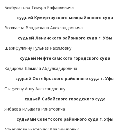
Бикбулатова Тимура Рафаилевича
судьей Кумертауского межрайонного суда
Возжаева Владислава Александровича
судьей Ленинского районного суда г. Уфы
Шарифуллину Гульназ Расимовну
судьей Нефтекамского городского суда
Кадирова Шамиля Абдулкадировича
судьей Октябрьского районного суда г. Уфы
Стафееву Анну Александровну
судьей Сибайского городского суда
Янбаева Ильшата Ринатовича
судьями Советского районного суда г. Уфы
Атнагулову Екатерину Владимировну