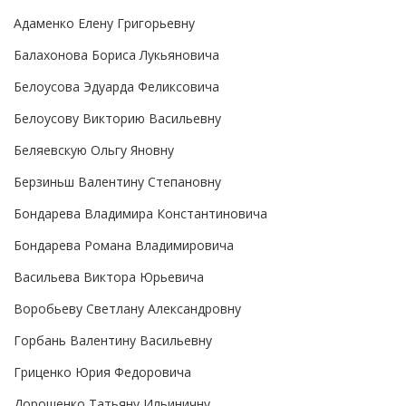
Адаменко Елену Григорьевну
Балахонова Бориса Лукьяновича
Белоусова Эдуарда Феликсовича
Белоусову Викторию Васильевну
Беляевскую Ольгу Яновну
Берзиньш Валентину Степановну
Бондарева Владимира Константиновича
Бондарева Романа Владимировича
Васильева Виктора Юрьевича
Воробьеву Светлану Александровну
Горбань Валентину Васильевну
Гриценко Юрия Федоровича
Дорошенко Татьяну Ильиничну