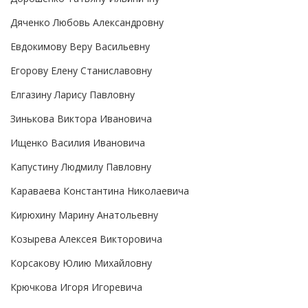
Дяченко Любовь Александровну
Евдокимову Веру Васильевну
Егорову Елену Станиславовну
Елгазину Ларису Павловну
Зинькова Виктора Ивановича
Ищенко Василия Ивановича
Капустину Людмилу Павловну
Караваева Константина Николаевича
Кирюхину Марину Анатольевну
Козырева Алексея Викторовича
Корсакову Юлию Михайловну
Крючкова Игоря Игоревича