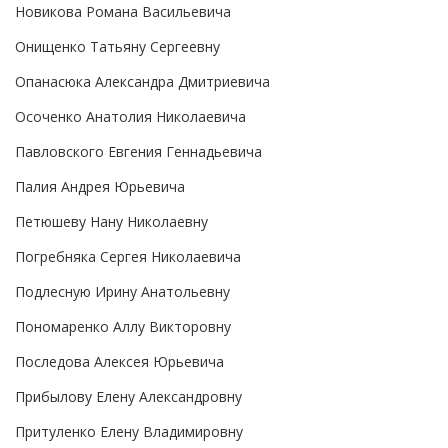
Новикова Романа Васильевича
Онищенко Татьяну Сергеевну
Опанасюка Александра Дмитриевича
Осоченко Анатолия Николаевича
Павловского Евгения Геннадьевича
Палия Андрея Юрьевича
Петюшеву Нану Николаевну
Погребняка Сергея Николаевича
Подлесную Ирину Анатольевну
Пономаренко Аллу Викторовну
Последова Алексея Юрьевича
Прибылову Елену Александровну
Притуленко Елену Владимировну