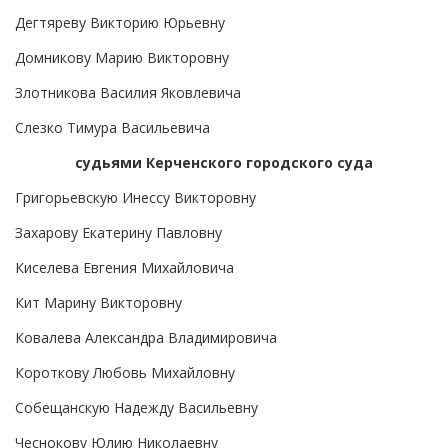
Дегтяреву Викторию Юрьевну
Домникову Марию Викторовну
Злотникова Василия Яковлевича
Слезко Тимура Васильевича
судьями Керченского городского суда
Григорьевскую Инессу Викторовну
Захарову Екатерину Павловну
Киселева Евгения Михайловича
Кит Марину Викторовну
Ковалева Александра Владимировича
Короткову Любовь Михайловну
Собещанскую Надежду Васильевну
Чеснокову Юлию Николаевну