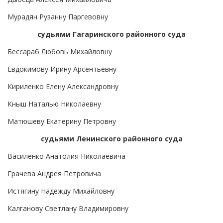
Мурадян Рузанну Паргевовну
судьями Гагаринского районного суда
Бессараб Любовь Михайловну
Евдокимову Ирину Арсентьевну
Кириленко Елену Александровну
Кныш Наталью Николаевну
Матюшеву Екатерину Петровну
судьями Ленинского районного суда
Василенко Анатолия Николаевича
Грачева Андрея Петровича
Истягину Надежду Михайловну
Калганову Светлану Владимировну