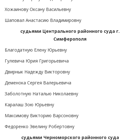
Хожаинову Оксану Васильевну
Шаповал Анастасию Владимировну
судьями Центрального районного суда г.
Симферополя
Благодатную Елену Юрьевну
Гулевича Юрия Григорьевича
Двирнык Надежду Викторовну
Деменока Сергея Валерьевича
Заболотную Наталью Николаевну
Каралаш Зою Юрьевну
Максимову Викторию Варсоновну
Федоренко Эвелину Робертовну
судьями Черноморского районного суда