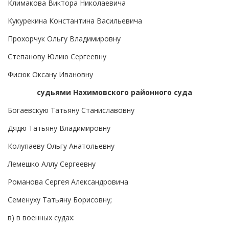
Климакова Виктора Николаевича
Кукурекина Константина Васильевича
Прохорчук Ольгу Владимировну
Степанову Юлию Сергеевну
Фисюк Оксану Ивановну
судьями Нахимовского районного суда
Богаевскую Татьяну Станиславовну
Дядю Татьяну Владимировну
Колупаеву Ольгу Анатольевну
Лемешко Аллу Сергеевну
Романова Сергея Александровича
Семенуху Татьяну Борисовну;
в) в военных судах: