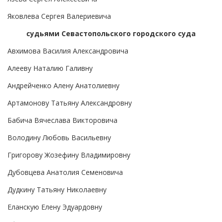
Яковлева Сергея Валериевича
судьями Севастопольского городского суда
Авхимова Василия Александровича
Алееву Наталию Галивну
Андрейченко Алену Анатолиевну
Артамонову Татьяну Александровну
Бабича Вячеслава Викторовича
Володину Любовь Васильевну
Григорову Жозефину Владимировну
Дубовцева Анатолия Семеновича
Дудкину Татьяну Николаевну
Еланскую Елену Эдуардовну