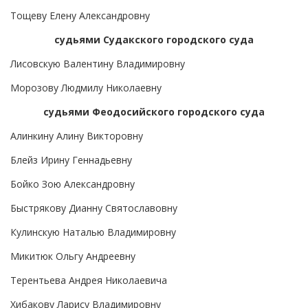
Тощеву Елену Александровну
судьями Судакского городского суда
Лисовскую Валентину Владимировну
Морозову Людмилу Николаевну
судьями Феодосийского городского суда
Алинкину Алину Викторовну
Блейз Ирину Геннадьевну
Бойко Зою Александровну
Быстрякову Дианну Святославовну
Кулинскую Наталью Владимировну
Микитюк Ольгу Андреевну
Терентьева Андрея Николаевича
Хибакову Ларису Владимировну