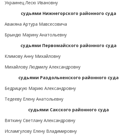
Украинец Лесю Ивановну
судьями Нижнегорского районного суда
Авакяна Артура Мавсесовича
Брындю Марину Анатольевну
судьями Первомайского районного суда
Климову Анну Михайловну
Михайлову Людмилу Александровну
судьями Раздольненского районного суда
Бедрицкую Марию Александровну
Тедееву Елену Анатольевну
судьями Сакского районного суда
Вяткину Светлану Александровну
Исламгулову Елену Владимировну