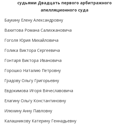
судьями Двадцать первого арбитражного
апелляционного суда
Баукину Елену Александровну
Вахитова Романа Салихжановича
Гоголя Юрия Михайловича
Голика Виктора Сергеевича
Гонтаря Виктора Ивановича
Горошко Наталию Петровну
Градову Ольгу Григорьевну
Евдокимова Игоря Вячеславовича
Елагину Ольгу Константиновну
Илюхину Анну Павловну
Калашникову Катерину Геннадьевну