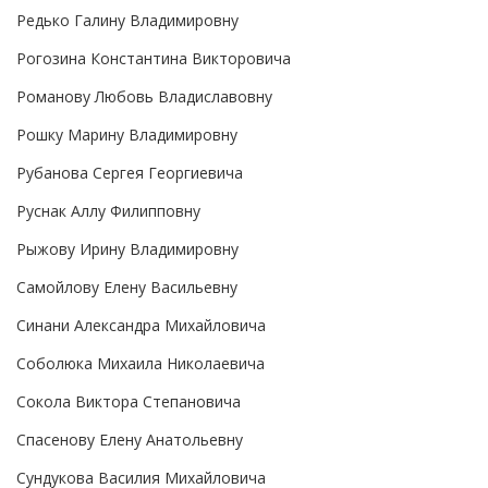
Редько Галину Владимировну
Рогозина Константина Викторовича
Романову Любовь Владиславовну
Рошку Марину Владимировну
Рубанова Сергея Георгиевича
Руснак Аллу Филипповну
Рыжову Ирину Владимировну
Самойлову Елену Васильевну
Синани Александра Михайловича
Соболюка Михаила Николаевича
Сокола Виктора Степановича
Спасенову Елену Анатольевну
Сундукова Василия Михайловича