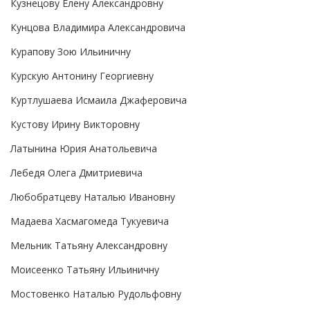
Кузнецову Елену Александровну
Кунцова Владимира Александровича
Курапову Зою Ильиничну
Курскую Антонину Георгиевну
Куртлушаева Исмаила Джаферовича
Кустову Ирину Викторовну
Латынина Юрия Анатольевича
Лебедя Олега Дмитриевича
Любобратцеву Наталью Ивановну
Мадаева Хасмагомеда Тукуевича
Мельник Татьяну Александровну
Моисеенко Татьяну Ильиничну
Мостовенко Наталью Рудольфовну