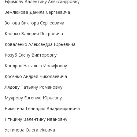
Ефимову Валентину Александровну
Землюкова Данила Сергеевича
Зотова Виктора Сергеевича
Клочко Валерия Петровича
Коваленко Александра Юрьевича
Козуб Елену Викторовну
Кондрак Наталью Иосифовну
Косенко Андрея Николаевича
Лядову Татьяну Романовну
Мудрову Евгению Юрьевну
Никитина Геннадия Владимировича
Птицину Валентину Ивановну
Устинова Олега Ильича