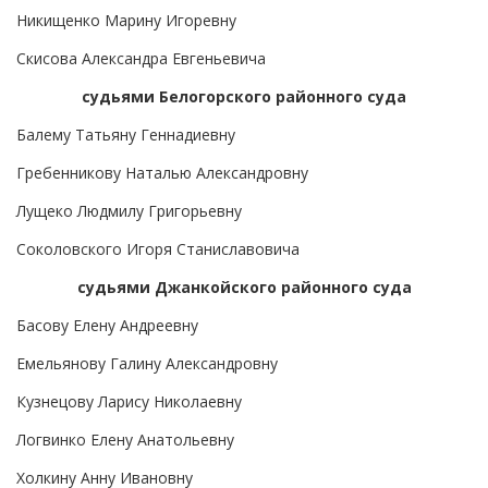
Никищенко Марину Игоревну
Скисова Александра Евгеньевича
судьями Белогорского районного суда
Балему Татьяну Геннадиевну
Гребенникову Наталью Александровну
Лущеко Людмилу Григорьевну
Соколовского Игоря Станиславовича
судьями Джанкойского районного суда
Басову Елену Андреевну
Емельянову Галину Александровну
Кузнецову Ларису Николаевну
Логвинко Елену Анатольевну
Холкину Анну Ивановну