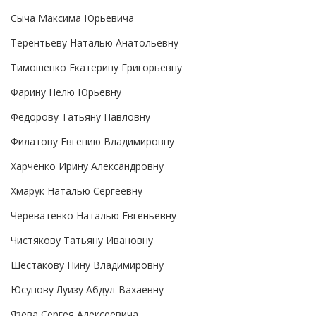
Сыча Максима Юрьевича
Терентьеву Наталью Анатольевну
Тимошенко Екатерину Григорьевну
Фарину Нелю Юрьевну
Федорову Татьяну Павловну
Филатову Евгению Владимировну
Харченко Ирину Александровну
Хмарук Наталью Сергеевну
Череватенко Наталью Евгеньевну
Чистякову Татьяну Ивановну
Шестакову Нину Владимировну
Юсупову Луизу Абдул-Вахаевну
Язева Сергея Алексеевича