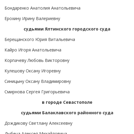
Бондаренко Анатолия Анатольевича
Ерохину Ирину Валериевну
судьями Ялтинского городского суда
Берещанского Юрия Витальевича
Кайро Игоря Анатольевича
Корпачеву Любовь Викторовну
Кулешову Оксану Игоревну
Синицыну Оксану Владимировну
Смирнова Сергея Григорьевича
в городе Севастополе
судьями Балаклавского районного суда
Дождикову Светлану Алексеевну
Дыбеца Алексея Михайловича