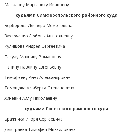
Мазалову Маргариту Ивановну
судьями Симферопольского районного суда
Берберова Длявера Меметовича
Захарченко Любовь Анатольевну
Кулишова Андрея Сергеевича
Пакулу Марьяну Романовну
Панину Павлину Евгеньевну
Тимофееву Анну Александровну
Томащака Альберта Степановича
Хиневич Аллу Николаевну
судьями Советского районного суда
Бражника Игоря Сергеевича
Дмитриева Тимофея Михайловича