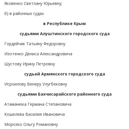
Яковенко Светлану Юрьевну;
б) в районных судах
в Республике Крым
судьями Алуштинского городского суда
Гордейчик Татьяну Федоровну
Изотенко Дениса Александровича
Шустову Ирину Петровну
судьей Армянского городского суда
Исроилову Венеру Улугбековну
судьями Бахчисарайского районного суда
Атаманюка Германа Степановича
Кошелева Василия Ивановича
Морозко Ольгу Романовну