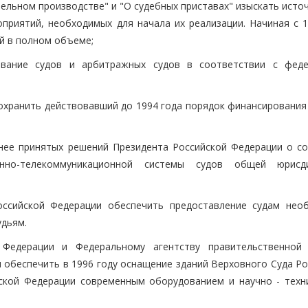
ельном производстве" и "О судебных приставах" изыскать исто
приятий, необходимых для начала их реализации. Начиная с 1
й в полном объеме;
ование судов и арбитражных судов в соответствии с фед
охранить действовавший до 1994 года порядок финансирования 
нее принятых решений Президента Российской Федерации о со
онно-телекоммуникационной системы судов общей юрисд
оссийской Федерации обеспечить предоставление судам нео
удьям.
 Федерации и Федеральному агентству правительственной
 обеспечить в 1996 году оснащение зданий Верховного Суда Ро
ской Федерации современным оборудованием и научно - техн