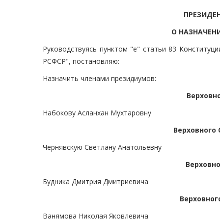
ПРЕЗИДЕ
О НАЗНАЧЕН
Руководствуясь пунктом "е" статьи 83 Конституц
РСФСР", постановляю:
Назначить членами президиумов:
Верховн
Набокову Асланхан Мухтаровну
Верховного
Чернявскую Светлану Анатольевну
Верховно
Будника Дмитрия Дмитриевича
Верховног
Ванямова Николая Яковлевича