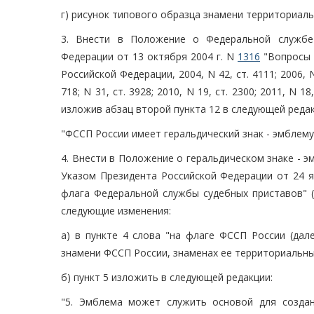
г) рисунок типового образца знамени территориал
3. Внести в Положение о Федеральной службе 
Федерации от 13 октября 2004 г. N
1316
"Вопросы 
Российской Федерации, 2004, N 42, ст. 4111; 2006, N 5
718; N 31, ст. 3928; 2010, N 19, ст. 2300; 2011, N 18
изложив абзац второй пункта 12 в следующей редак
"ФССП России имеет геральдический знак - эмблему
4. Внести в Положение о геральдическом знаке - 
Указом Президента Российской Федерации от 24 я
флага Федеральной службы судебных приставов" (С
следующие изменения:
а) в пункте 4 слова "на флаге ФССП России (дал
знамени ФССП России, знаменах ее территориальны
б) пункт 5 изложить в следующей редакции:
"5. Эмблема может служить основой для созда