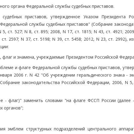
ьного органа Федеральной службы судебных приставов.
судебных приставов, утвержденное Указом Президента Ро
Федеральной службы судебных приставов" (Собрание законода
, ст. 527; N 8, ст. 895; 2008, N 17, ст. 1815; N 43, ст. 4921; 2009
, ст. 2597; N 37, ст. 5198; N 39, ст. 5458; 2012, N 23, ст. 2992), 
ции:
, флаг и знамена, учреждаемые Президентом Российской Федера
эмблеме и флаге Федеральной службы судебных приставов, утве
нваря 2006 г. N 42 "Об учреждении геральдического знака - э
обрание законодательства Российской Федерации, 2006, N 5, с
ее - флаг)" заменить словами "на флаге ФССП России (далее -
х органов";
ния эмблем структурных подразделений центрального аппар