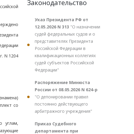
Законодательство
ссийской
Указ Президента РФ от
верждено
12.05.2026 N 313
"О назначении
судей федеральных судов и о
езидента
представителях Президента
едерации
Российской Федерации в
квалификационных коллегиях
г. N 1204
судей субъектов Российской
Федерации"
Распоряжение Минюста
России от 08.05.2026 N 624-р
"О депонировании правил
знамена)
постоянно действующего
плект со
арбитражного учреждения"
о углам,
Приказ Судебного
разующие
департамента при