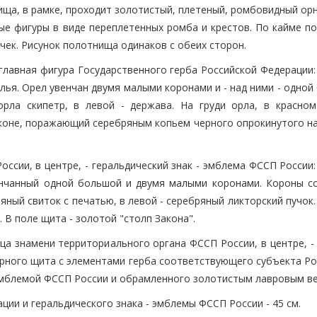
ища, в рамке, проходит золотистый, плетеный, ромбовидный ор
е фигуры в виде переплетенных ромба и крестов. По кайме п
ек. Рисунок полотнища одинаков с обеих сторон.
 главная фигура Государственного герба Российской Федерации
лья. Орел увенчан двумя малыми коронами и - над ними - одно
рла скипетр, в левой - держава. На груди орла, в красном
 коне, поражающий серебряным копьем черного опрокинутого на
сии, в центре, - геральдический знак - эмблема ФССП России:
енчанный одной большой и двумя малыми коронами. Короны с
яный свиток с печатью, в левой - серебряный ликторский пучок.
 В поле щита - золотой "столп Закона".
а знамени территориального органа ФССП России, в центре, -
урного щита с элементами герба соответствующего субъекта Ро
 эмблемой ФССП России и обрамленного золотистым лавровым в
ии и геральдического знака - эмблемы ФССП России - 45 см.