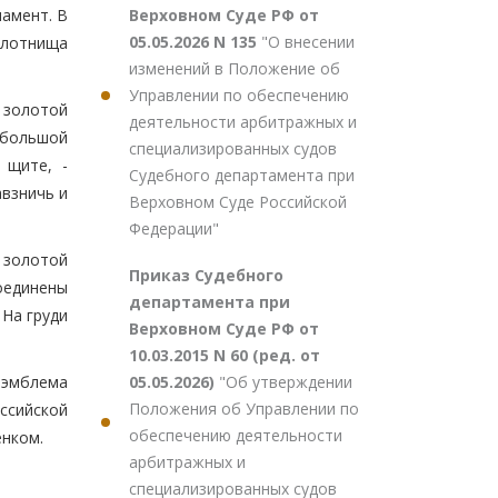
Верховном Суде РФ от
намент. В
05.05.2026 N 135
"О внесении
олотнища
изменений в Положение об
Управлении по обеспечению
: золотой
деятельности арбитражных и
й большой
специализированных судов
 щите, -
Судебного департамента при
взничь и
Верховном Суде Российской
Федерации"
 золотой
Приказ Судебного
оединены
департамента при
 На груди
Верховном Суде РФ от
10.03.2015 N 60 (ред. от
05.05.2026)
"Об утверждении
 эмблема
Положения об Управлении по
ссийской
обеспечению деятельности
енком.
арбитражных и
специализированных судов