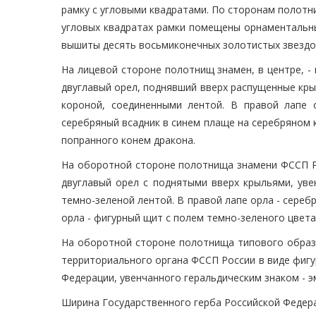
рамку с угловыми квадратами. По сторонам полотн
угловых квадратах рамки помещены орнаментальны
вышиты десять восьмиконечных золотистых звездоч
На лицевой стороне полотнищ знамен, в центре, -
двуглавый орел, поднявший вверх распущенные кры
короной, соединенными лентой. В правой лапе о
серебряный всадник в синем плаще на серебряном
попранного конем дракона.
На оборотной стороне полотнища знамени ФССП Рос
двуглавый орел с поднятыми вверх крыльями, ув
темно-зеленой лентой. В правой лапе орла - серебр
орла - фигурный щит с полем темно-зеленого цвета.
На оборотной стороне полотнища типового образц
территориального органа ФССП России в виде фиг
Федерации, увенчанного геральдическим знаком -
Ширина Государственного герба Российской Федерац