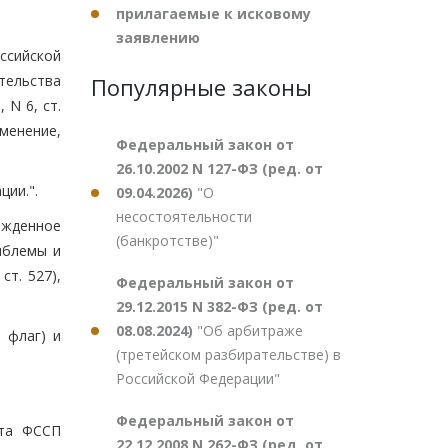
прилагаемые к исковому
заявлению
ссийской
тельства
Популярные законы
, N 6, ст.
изменение,
Федеральный закон от
26.10.2002 N 127-ФЗ (ред. от
ции.".
09.04.2026)
"О
несостоятельности
ржденное
(банкротстве)"
мблемы и
т. 527),
Федеральный закон от
29.12.2015 N 382-ФЗ (ред. от
08.08.2024)
"Об арбитраже
 флаг) и
(третейском разбирательстве) в
Российской Федерации"
Федеральный закон от
ата ФССП
22.12.2008 N 262-ФЗ (ред. от