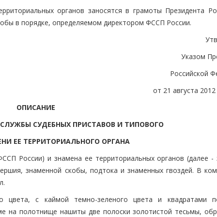
ерриториальных органов заносятся в грамоты Президента Ро
кобы в порядке, определяемом директором ФССП России.
Ут
Указом Пр
Российской Ф
от 21 августа 2012 
ОПИСАНИЕ
СЛУЖБЫ СУДЕБНЫХ ПРИСТАВОВ И ТИПОВОГО
ЕНИ ЕЕ ТЕРРИТОРИАЛЬНОГО ОРГАНА
ССП России) и знамена ее территориальных органов (далее - 
вершия, знаменной скобы, подтока и знаменных гвоздей. В ком
л.
о цвета, с каймой темно-зеленого цвета и квадратами п
ме на полотнище нашиты две полоски золотистой тесьмы, об