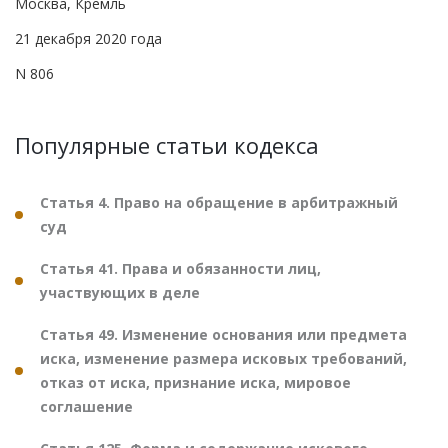
Москва, Кремль
21 декабря 2020 года
N 806
Популярные статьи кодекса
Статья 4. Право на обращение в арбитражный
суд
Статья 41. Права и обязанности лиц,
участвующих в деле
Статья 49. Изменение основания или предмета
иска, изменение размера исковых требований,
отказ от иска, признание иска, мировое
соглашение