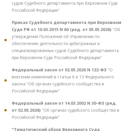
судов Судебного департамента при Верховном Суде
Российской Федерации"
Приказ Судебного департамента при Верховном
Суде РФ от 10.03.2015 N 60 (ред. от 05.05.2026)
"Об
утверждении Положения об Управлении по
обеспечению деятельности арбитражных и
специализированных судов Судебного департамента
при Верховном Суде Российской Федерации"
Федеральный закон от 02.05.2026 N 122-ФЗ
"О
внесении изменений в статьи 6 и 13 Федерального
закона "Об органах судейского сообщества в
Российской Федерации"
Федеральный закон от 14.03.2002 N 30-ФЗ (ред.
от 02.05.2026)
"Об органах судейского сообщества в
Российской Федерации"
"Тематический обзор Верховного Суда