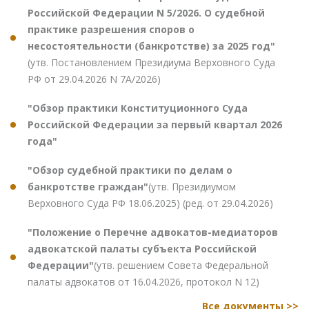
Российской Федерации N 5/2026. О судебной
практике разрешения споров о
несостоятельности (банкротстве) за 2025 год"
(утв. Постановлением Президиума Верховного Суда
РФ от 29.04.2026 N 7А/2026)
"Обзор практики Конституционного Суда
Российской Федерации за первый квартал 2026
года"
"Обзор судебной практики по делам о
банкротстве граждан"
(утв. Президиумом
Верховного Суда РФ 18.06.2025) (ред. от 29.04.2026)
"Положение о Перечне адвокатов-медиаторов
адвокатской палаты субъекта Российской
Федерации"
(утв. решением Совета Федеральной
палаты адвокатов от 16.04.2026, протокол N 12)
Все документы >>