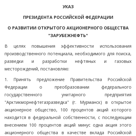
УКАЗ
ПРЕЗИДЕНТА РОССИЙСКОЙ ФЕДЕРАЦИИ
О РАЗВИТИИ ОТКРЫТОГО АКЦИОНЕРНОГО ОБЩЕСТВА
"ЗАРУБЕЖНЕФТЬ"
В целях повышения эффективности использования
производственного потенциала, необходимого для поиска,
разведки и разработки нефтяных и газовых
месторождений, постановляю:
1. Принять предложение Правительства Российской
Федерации о преобразовании федерального
государственного унитарного предприятия
"Арктикморнефтегазразведка" (г. Мурманск) в открытое
акционерное общество, 100 процентов акций которого
находится в федеральной собственности, с последующим
внесением 100 процентов акций минус одна акция этого
акционерного общества в качестве вклада Российской