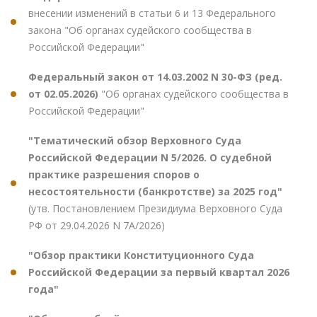
внесении изменений в статьи 6 и 13 Федерального
закона "Об органах судейского сообщества в
Российской Федерации"
Федеральный закон от 14.03.2002 N 30-ФЗ (ред.
от 02.05.2026)
"Об органах судейского сообщества в
Российской Федерации"
"Тематический обзор Верховного Суда
Российской Федерации N 5/2026. О судебной
практике разрешения споров о
несостоятельности (банкротстве) за 2025 год"
(утв. Постановлением Президиума Верховного Суда
РФ от 29.04.2026 N 7А/2026)
"Обзор практики Конституционного Суда
Российской Федерации за первый квартал 2026
года"