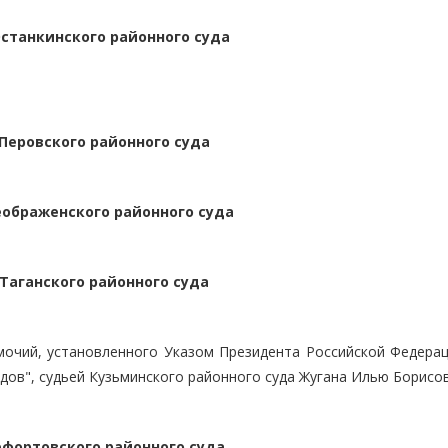
станкинского районного суда
Перовского районного суда
еображенского районного суда
Таганского районного суда
омочий, установленного Указом Президента Российской Федерац
дов", судьей Кузьминского районного суда Жугана Илью Борисо
ефортовского районного суда