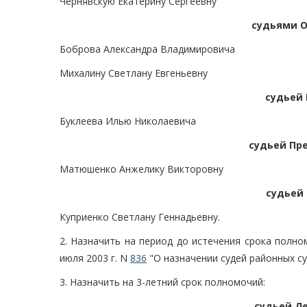
Чернявскую Екатерину Сергеевну
судьями О
Боброва Александра Владимировича
Михалину Светлану Евгеньевну
судьей 
Буклеева Илью Николаевича
судьей Пр
Матюшенко Анжелику Викторовну
судьей 
Куприенко Светлану Геннадьевну.
2. Назначить на период до истечения срока полн
июля 2003 г. N
836
"О назначении судей районных су
3. Назначить на 3-летний срок полномочий:
судьей Л