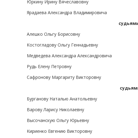
Юркину Ирину Вячеславовну
Ярадаева Александра Владимировича
судьями
Алешко Ольгу Борисовну
Костогладову Ольгу Геннадьевну
Медведева Александра Александровича
Рудь Елену Петровну
Сафронову Маргариту Викторовну
судьям
Бурганову Наталью Анатольевну
Варову Ларису Николаевну
Высочанскую Ольгу Юрьевну
Кириенко Евгению Викторовну