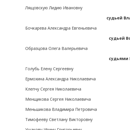
Лящовскую Лидию Ивановну
судьей Вл
Бочкарева Александра Евгеньевича
судьей В
Образцова Олега Валерьевича
судьями 
Голубь Елену Сергеевну
Ермохина Александра Николаевича
Клепчу Сергея Николаевича
Менщикова Сергея Николаевича
Меньшикова Владимира Петровича
Тимофееву Светлану Викторовну
Ушакову Ирину Григорьевну