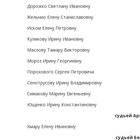
Дорожко Светлану Ивановну
Жельнио Елену Станиславовну
Иском Елену Петровну
Куликову Ирину Ивановну
Маслову Тамару Викторовну
Мороз Ирину Георгиевну
Порохового Сергея Петровича
Сенотрусову Ирину Владимировну
Симакову Марину Евгеньевну
Ющенко Ирину Константиновну
судьей Ар
Хмару Елену Ивановну
судьей Бе