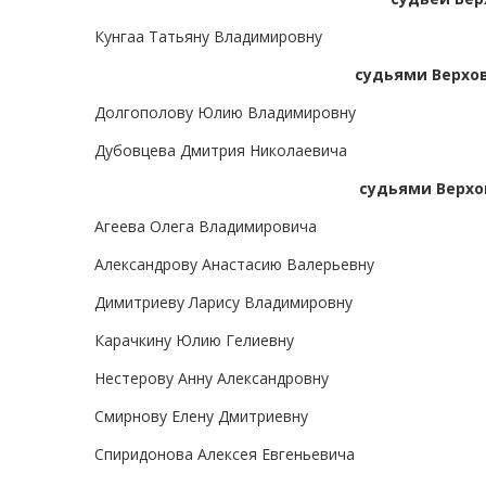
Кунгаа Татьяну Владимировну
судьями Верхо
Долгополову Юлию Владимировну
Дубовцева Дмитрия Николаевича
судьями Верхо
Агеева Олега Владимировича
Александрову Анастасию Валерьевну
Димитриеву Ларису Владимировну
Карачкину Юлию Гелиевну
Нестерову Анну Александровну
Смирнову Елену Дмитриевну
Спиридонова Алексея Евгеньевича