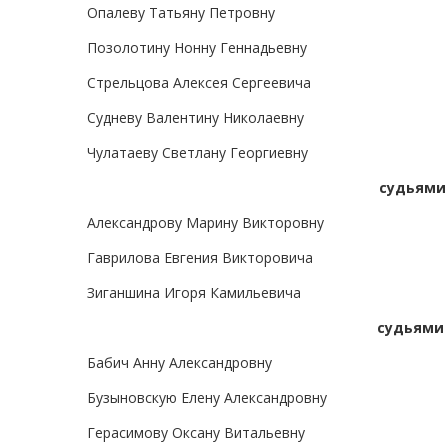
Опалеву Татьяну Петровну
Позолотину Нонну Геннадьевну
Стрельцова Алексея Сергеевича
Судневу Валентину Николаевну
Чулатаеву Светлану Георгиевну
судьями
Александрову Марину Викторовну
Гаврилова Евгения Викторовича
Зиганшина Игоря Камильевича
судьями 
Бабич Анну Александровну
Бузыновскую Елену Александровну
Герасимову Оксану Витальевну