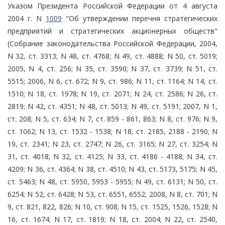
Указом Президента Российской Федерации от 4 августа
2004 г. N
1009
"Об утверждении перечня стратегических
предприятий и стратегических акционерных обществ"
(Собрание законодательства Российской Федерации, 2004,
N 32, ст. 3313; N 48, ст. 4768; N 49, ст. 4888; N 50, ст. 5019;
2005, N 4, ст. 256; N 35, ст. 3590; N 37, ст. 3739; N 51, ст.
5515; 2006, N 6, ст. 672; N 9, ст. 986; N 11, ст. 1164; N 14, ст.
1510; N 18, ст. 1978; N 19, ст. 2071; N 24, ст. 2586; N 26, ст.
2819; N 42, ст. 4351; N 48, ст. 5013; N 49, ст. 5191; 2007, N 1,
ст. 208; N 5, ст. 634; N 7, ст. 859 - 861, 863; N 8, ст. 976; N 9,
ст. 1062; N 13, ст. 1532 - 1538; N 18, ст. 2185, 2188 - 2190; N
19, ст. 2341; N 23, ст. 2747; N 26, ст. 3165; N 27, ст. 3254; N
31, ст. 4018; N 32, ст. 4125; N 33, ст. 4186 - 4188; N 34, ст.
4209; N 36, ст. 4364; N 38, ст. 4510; N 43, ст. 5173, 5175; N 45,
ст. 5463; N 48, ст. 5950, 5953 - 5955; N 49, ст. 6131; N 50, ст.
6254; N 52, ст. 6428; N 53, ст. 6551, 6552; 2008, N 8, ст. 701; N
9, ст. 821, 822, 826; N 10, ст. 908; N 15, ст. 1525, 1526, 1528; N
16, ст. 1674; N 17, ст. 1819; N 18, ст. 2004; N 22, ст. 2540,