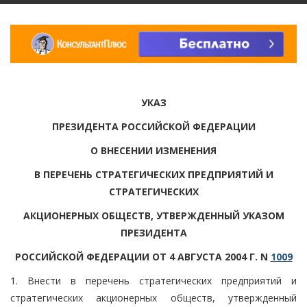
УКАЗ
ПРЕЗИДЕНТА РОССИЙСКОЙ ФЕДЕРАЦИИ
О ВНЕСЕНИИ ИЗМЕНЕНИЯ
В ПЕРЕЧЕНЬ СТРАТЕГИЧЕСКИХ ПРЕДПРИЯТИЙ И
СТРАТЕГИЧЕСКИХ
АКЦИОНЕРНЫХ ОБЩЕСТВ, УТВЕРЖДЕННЫЙ УКАЗОМ
ПРЕЗИДЕНТА
РОССИЙСКОЙ ФЕДЕРАЦИИ ОТ 4 АВГУСТА 2004 Г. N
1009
1. Внести в перечень стратегических предприятий и
стратегических акционерных обществ, утвержденный