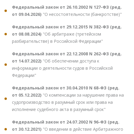
Федеральный закон от 26.10.2002 N 127-ФЗ (ред.
от 09.04.2026)
"О несостоятельности (банкротстве)"
Федеральный закон от 29.12.2015 N 382-ФЗ (ред.
от 08.08.2024)
"Об арбитраже (третейском
разбирательстве) в Российской Федерации"
Федеральный закон от 22.12.2008 N 262-ФЗ (ред.
от 14.07.2022)
"Об обеспечении доступа к
информации о деятельности судов в Российской
Федерации"
Федеральный закон от 30.04.2010 N 68-ФЗ (ред.
от 05.12.2022)
"О компенсации за нарушение права на
судопроизводство в разумный срок или права на
исполнение судебного акта в разумный срок"
Федеральный закон от 24.07.2002 N 96-ФЗ (ред.
от 30.12.2021)
"О введении в действие Арбитражного