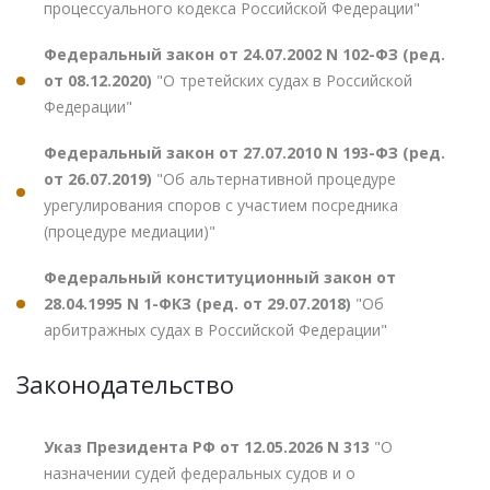
процессуального кодекса Российской Федерации"
Федеральный закон от 24.07.2002 N 102-ФЗ (ред.
от 08.12.2020)
"О третейских судах в Российской
Федерации"
Федеральный закон от 27.07.2010 N 193-ФЗ (ред.
от 26.07.2019)
"Об альтернативной процедуре
урегулирования споров с участием посредника
(процедуре медиации)"
Федеральный конституционный закон от
28.04.1995 N 1-ФКЗ (ред. от 29.07.2018)
"Об
арбитражных судах в Российской Федерации"
Законодательство
Указ Президента РФ от 12.05.2026 N 313
"О
назначении судей федеральных судов и о