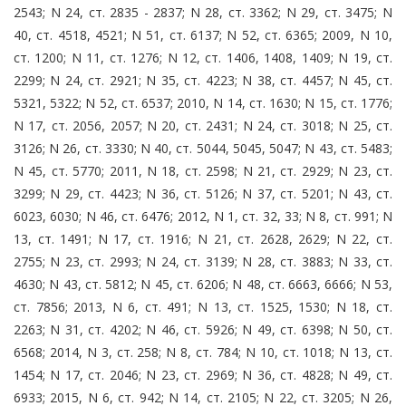
2543; N 24, ст. 2835 - 2837; N 28, ст. 3362; N 29, ст. 3475; N
40, ст. 4518, 4521; N 51, ст. 6137; N 52, ст. 6365; 2009, N 10,
ст. 1200; N 11, ст. 1276; N 12, ст. 1406, 1408, 1409; N 19, ст.
2299; N 24, ст. 2921; N 35, ст. 4223; N 38, ст. 4457; N 45, ст.
5321, 5322; N 52, ст. 6537; 2010, N 14, ст. 1630; N 15, ст. 1776;
N 17, ст. 2056, 2057; N 20, ст. 2431; N 24, ст. 3018; N 25, ст.
3126; N 26, ст. 3330; N 40, ст. 5044, 5045, 5047; N 43, ст. 5483;
N 45, ст. 5770; 2011, N 18, ст. 2598; N 21, ст. 2929; N 23, ст.
3299; N 29, ст. 4423; N 36, ст. 5126; N 37, ст. 5201; N 43, ст.
6023, 6030; N 46, ст. 6476; 2012, N 1, ст. 32, 33; N 8, ст. 991; N
13, ст. 1491; N 17, ст. 1916; N 21, ст. 2628, 2629; N 22, ст.
2755; N 23, ст. 2993; N 24, ст. 3139; N 28, ст. 3883; N 33, ст.
4630; N 43, ст. 5812; N 45, ст. 6206; N 48, ст. 6663, 6666; N 53,
ст. 7856; 2013, N 6, ст. 491; N 13, ст. 1525, 1530; N 18, ст.
2263; N 31, ст. 4202; N 46, ст. 5926; N 49, ст. 6398; N 50, ст.
6568; 2014, N 3, ст. 258; N 8, ст. 784; N 10, ст. 1018; N 13, ст.
1454; N 17, ст. 2046; N 23, ст. 2969; N 36, ст. 4828; N 49, ст.
6933; 2015, N 6, ст. 942; N 14, ст. 2105; N 22, ст. 3205; N 26,