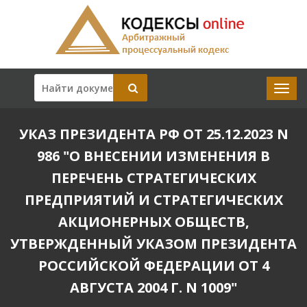
УКАЗ ПРЕЗИДЕНТА РФ ОТ 25.12.2023 N
986 "О ВНЕСЕНИИ ИЗМЕНЕНИЯ В
ПЕРЕЧЕНЬ СТРАТЕГИЧЕСКИХ
ПРЕДПРИЯТИЙ И СТРАТЕГИЧЕСКИХ
АКЦИОНЕРНЫХ ОБЩЕСТВ,
УТВЕРЖДЕННЫЙ УКАЗОМ ПРЕЗИДЕНТА
РОССИЙСКОЙ ФЕДЕРАЦИИ ОТ 4
АВГУСТА 2004 Г. N 1009"