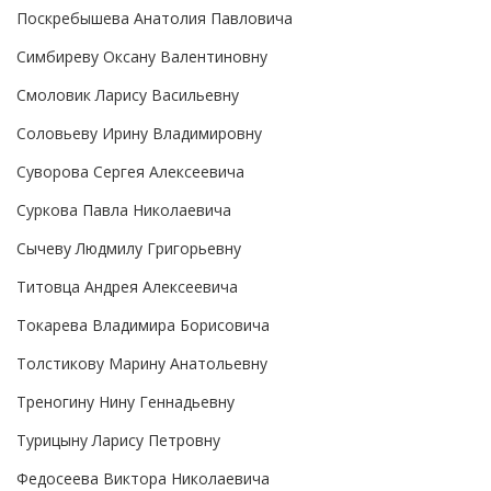
Поскребышева Анатолия Павловича
Симбиреву Оксану Валентиновну
Смоловик Ларису Васильевну
Соловьеву Ирину Владимировну
Суворова Сергея Алексеевича
Суркова Павла Николаевича
Сычеву Людмилу Григорьевну
Титовца Андрея Алексеевича
Токарева Владимира Борисовича
Толстикову Марину Анатольевну
Треногину Нину Геннадьевну
Турицыну Ларису Петровну
Федосеева Виктора Николаевича