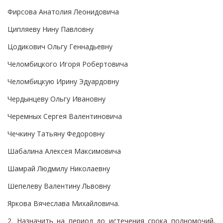
Фирсова Анатолия Леонидовича
Ципляеву Нину Павловну
Цодикович Ольгу Геннадьевну
Челомбицкого Игоря Робертовича
Челомбицкую Ирину Эдуардовну
Чердынцеву Ольгу Ивановну
Черемных Сергея Валентиновича
Чечкину Татьяну Федоровну
Шабалина Алексея Максимовича
Шамрай Людмилу Николаевну
Шепелеву Валентину Львовну
Яркова Вячеслава Михайловича.
2. Назначить на период до истечения срока полномочий,