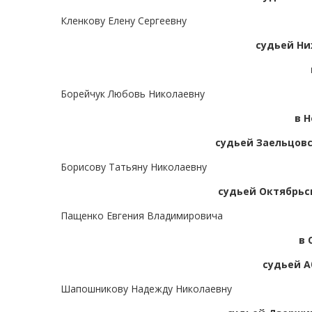
Кленкову Елену Сергеевну
судьей Ни
Борейчук Любовь Николаевну
в 
судьей Заельцовс
Борисову Татьяну Николаевну
судьей Октябрьск
Пащенко Евгения Владимировича
в 
судьей А
Шапошникову Надежду Николаевну