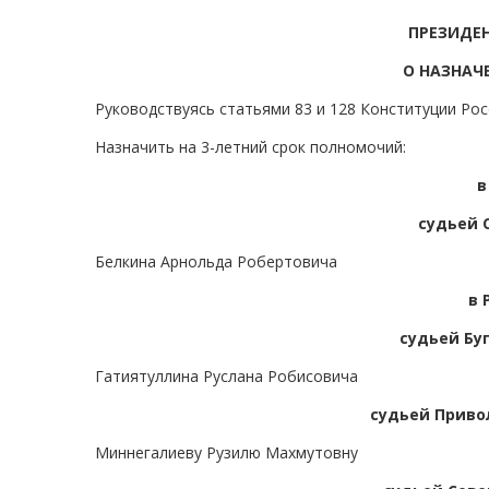
ПРЕЗИДЕ
О НАЗНАЧ
Руководствуясь статьями 83 и 128 Конституции Ро
Назначить на 3-летний срок полномочий:
в
судьей 
Белкина Арнольда Робертовича
в 
судьей Бу
Гатиятуллина Руслана Робисовича
судьей Привол
Миннегалиеву Рузилю Махмутовну