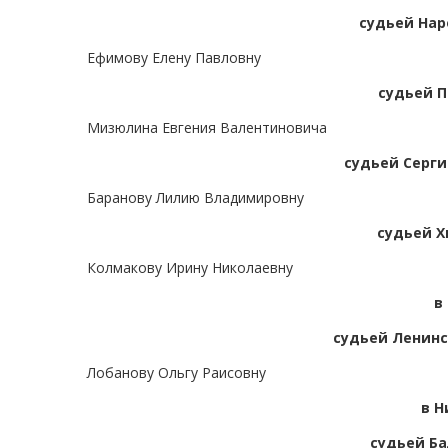
судьей Нар
Ефимову Елену Павловну
судьей П
Мизюлина Евгения Валентиновича
судьей Серги
Баранову Лилию Владимировну
судьей Х
Колмакову Ирину Николаевну
в
судьей Ленинс
Лобанову Ольгу Раисовну
в Н
судьей Ба