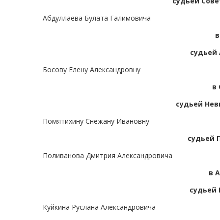
судьей Сове
Абдуллаева Булата Галимовича
в
судьей 
Босову Елену Александровну
в
судьей Нев
Помятихину Снежану Ивановну
судьей 
Поливанова Дмитрия Александровича
в 
судьей 
Куйкина Руслана Александровича