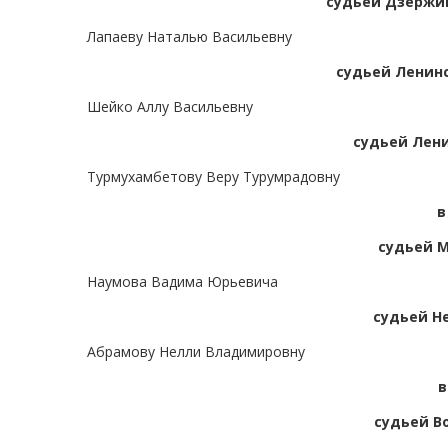
судьей Дзержин
Лапаеву Наталью Васильевну
судьей Ленинс
Шейко Аллу Васильевну
судьей Лени
Турмухамбетову Веру Турумрадовну
в
судьей М
Наумова Вадима Юрьевича
судьей Н
Абрамову Нелли Владимировну
в
судьей В