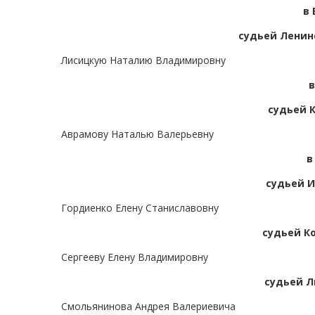
в
судьей Ленинс
Лисицкую Наталию Владимировну
в
судьей К
Аврамову Наталью Валерьевну
в
судьей И
Гордиенко Елену Станиславовну
судьей К
Сергееву Елену Владимировну
судьей Л
Смольянинова Андрея Валериевича