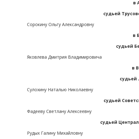
в 
судьей Трусов
Сорокину Ольгу Александровну
в 
судьей Б
Яковлева Дмитрия Владимировича
в 
судьей 
Сулохину Наталью Николаевну
судьей Советс
Фадееву Светлану Алексеевну
судьей Централь
Рудых Галину Михайловну