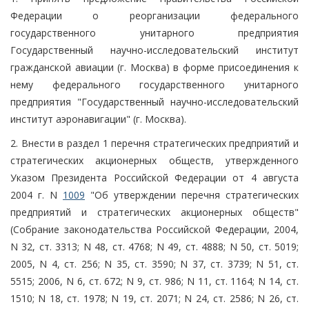
Федерации о реорганизации федерального
государственного унитарного предприятия
Государственный научно-исследовательский институт
гражданской авиации (г. Москва) в форме присоединения к
нему федерального государственного унитарного
предприятия "Государственный научно-исследовательский
институт аэронавигации" (г. Москва).
2. Внести в раздел 1 перечня стратегических предприятий и
стратегических акционерных обществ, утвержденного
Указом Президента Российской Федерации от 4 августа
2004 г. N
1009
"Об утверждении перечня стратегических
предприятий и стратегических акционерных обществ"
(Собрание законодательства Российской Федерации, 2004,
N 32, ст. 3313; N 48, ст. 4768; N 49, ст. 4888; N 50, ст. 5019;
2005, N 4, ст. 256; N 35, ст. 3590; N 37, ст. 3739; N 51, ст.
5515; 2006, N 6, ст. 672; N 9, ст. 986; N 11, ст. 1164; N 14, ст.
1510; N 18, ст. 1978; N 19, ст. 2071; N 24, ст. 2586; N 26, ст.