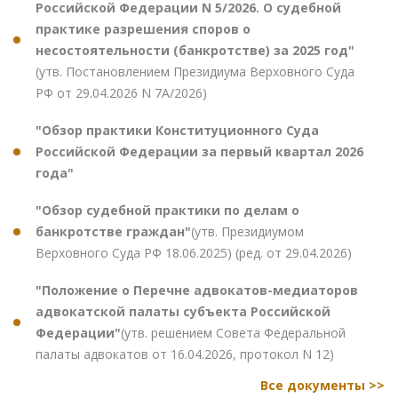
Российской Федерации N 5/2026. О судебной
практике разрешения споров о
несостоятельности (банкротстве) за 2025 год"
(утв. Постановлением Президиума Верховного Суда
РФ от 29.04.2026 N 7А/2026)
"Обзор практики Конституционного Суда
Российской Федерации за первый квартал 2026
года"
"Обзор судебной практики по делам о
банкротстве граждан"
(утв. Президиумом
Верховного Суда РФ 18.06.2025) (ред. от 29.04.2026)
"Положение о Перечне адвокатов-медиаторов
адвокатской палаты субъекта Российской
Федерации"
(утв. решением Совета Федеральной
палаты адвокатов от 16.04.2026, протокол N 12)
Все документы >>