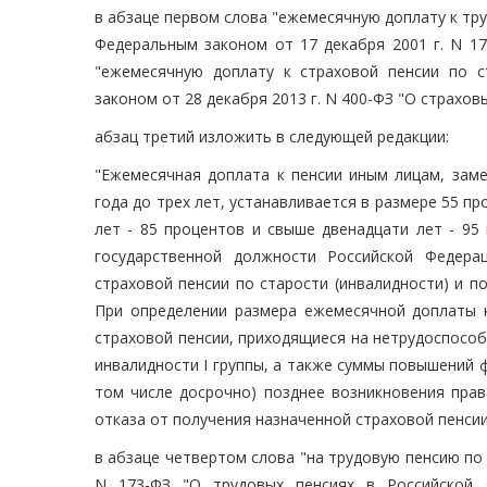
в абзаце первом слова "ежемесячную доплату к тру
Федеральным законом от 17 декабря 2001 г. N 17
"ежемесячную доплату к страховой пенсии по с
законом от 28 декабря 2013 г. N 400-ФЗ "О страховы
абзац третий изложить в следующей редакции:
"Ежемесячная доплата к пенсии иным лицам, зам
года до трех лет, устанавливается в размере 55 пр
лет - 85 процентов и свыше двенадцати лет - 9
государственной должности Российской Федер
страховой пенсии по старости (инвалидности) и п
При определении размера ежемесячной доплаты 
страховой пенсии, приходящиеся на нетрудоспособ
инвалидности I группы, а также суммы повышений 
том числе досрочно) позднее возникновения прав
отказа от получения назначенной страховой пенсии 
в абзаце четвертом слова "на трудовую пенсию по
N 173-ФЗ "О трудовых пенсиях в Российской 