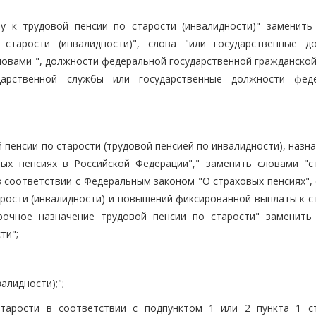
у к трудовой пенсии по старости (инвалидности)" заменить
старости (инвалидности)", слова "или государственные д
ловами ", должности федеральной государственной гражданской
дарственной службы или государственные должности фед
 пенсии по старости (трудовой пенсией по инвалидности), назн
ых пенсиях в Российской Федерации"," заменить словами "с
в соответствии с Федеральным законом "О страховых пенсиях",
арости (инвалидности) и повышений фиксированной выплаты к с
срочное назначение трудовой пенсии по старости" заменить
ти";
алидности);";
старости в соответствии с подпунктом 1 или 2 пункта 1 с