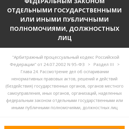
ФЕДЕРАЛЬНЫМ ЗАКОНОМ
ОТДЕЛЬНЫМИ ГОСУДАРСТВЕННЫМИ
ИЛИ ИНЫМИ ПУБЛИЧНЫМИ
ПОЛНОМОЧИЯМИ, ДОЛЖНОСТНЫХ
ЛИЦ
"Арбитражный процессуальный кодекс Российской
Федерации" от 24.07.2002 N 95-ФЗ
Раздел III
>
>
Глава 24. Рассмотрение дел об оспаривании
ненормативных правовых актов, решений и действий
(бездействия) государственных органов, органов местного
самоуправления, иных органов, организаций, наделенных
федеральным законом отдельными государственными или
иными публичными полномочиями, должностных лиц