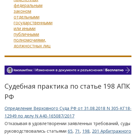
федеральным
законом
отдельными
государственными
или иными
публичными
полномочиями,
должностных лиц
Судебная практика по статье 198 АПК
РФ
Определение Верховного Суда РФ от 31.08.2018 N 305-КГ18-
12949 по делу N А40-165087/2017
Отказывая в удовлетворении заявленных требований, суды
руководствовались статьями
65
,
71
,
198
,
201 Арбитражного