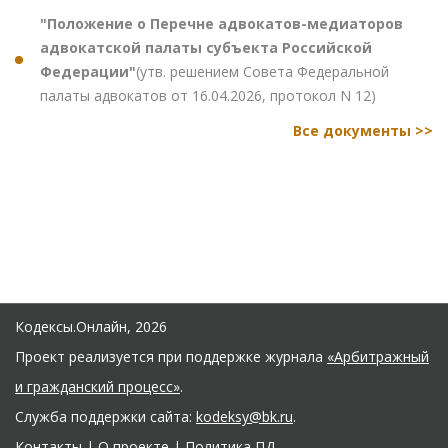
"Положение о Перечне адвокатов-медиаторов
адвокатской палаты субъекта Российской
Федерации"
(утв. решением Совета Федеральной
палаты адвокатов от 16.04.2026, протокол N 12)
Все документы >>
Кодексы.Онлайн, 2026
Проект реализуется при поддержке журнала
«Арбитражный
и гражданский процесс»
.
Служба поддержки сайта:
kodeksy@bk.ru
.
Контакты
|
О проекте
|
Политика ПД