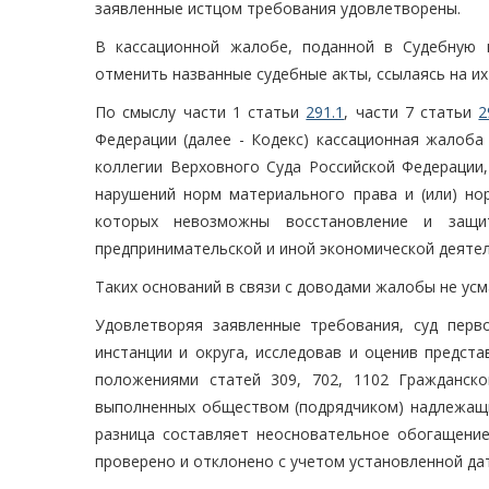
заявленные истцом требования удовлетворены.
В кассационной жалобе, поданной в Судебную 
отменить названные судебные акты, ссылаясь на их
По смыслу части 1 статьи
291.1
, части 7 статьи
2
Федерации (далее - Кодекс) кассационная жалоба
коллегии Верховного Суда Российской Федерации
нарушений норм материального права и (или) нор
которых невозможны восстановление и защи
предпринимательской и иной экономической деятел
Таких оснований в связи с доводами жалобы не усм
Удовлетворяя заявленные требования, суд перв
инстанции и округа, исследовав и оценив предст
положениями статей 309, 702, 1102 Гражданско
выполненных обществом (подрядчиком) надлежащи
разница составляет неосновательное обогащение
проверено и отклонено с учетом установленной да