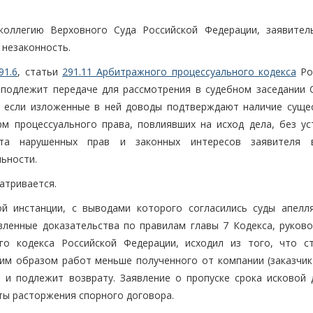
коллегию Верховного Суда Российской Федерации, заявител
 незаконность.
91.6
, статьи
291.11 Арбитражного процессуального кодекса
Ро
 подлежит передаче для рассмотрения в судебном заседании 
, если изложенные в ней доводы подтверждают наличие суще
м процессуального права, повлиявших на исход дела, без ус
та нарушенных прав и законных интересов заявителя 
ьности.
атривается.
ой инстанции, с выводами которого согласились суды апелл
авленные доказательства по правилам главы 7 Кодекса, руково
го кодекса Российской Федерации, исходил из того, что с
м образом работ меньше полученного от компании (заказчик)
 и подлежит возврату. Заявление о пропуске срока исковой 
ты расторжения спорного договора.