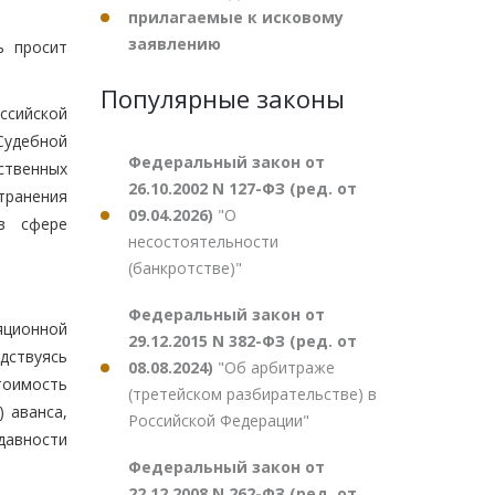
прилагаемые к исковому
заявлению
ь просит
Популярные законы
ссийской
Судебной
Федеральный закон от
ственных
26.10.2002 N 127-ФЗ (ред. от
транения
09.04.2026)
"О
в сфере
несостоятельности
(банкротстве)"
Федеральный закон от
яционной
29.12.2015 N 382-ФЗ (ред. от
дствуясь
08.08.2024)
"Об арбитраже
тоимость
(третейском разбирательстве) в
 аванса,
Российской Федерации"
давности
Федеральный закон от
22.12.2008 N 262-ФЗ (ред. от