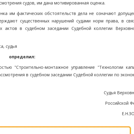
мотрения судов, им дана мотивированная оценка.
енка им фактических обстоятельств дела не означают допуще
ерждают существенных нарушений судами норм права, в свя
х актов в судебном заседании Судебной коллегии Верховн
са, судья
определил:
остью "Строительно-монтажное управление "Технологии кап
ассмотрения в судебном заседании Судебной коллегии по эконо
Судья Верховн
Российской Ф
Е.Н.