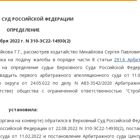
 СУД РОССИЙСКОЙ ФЕДЕРАЦИИ
ОПРЕДЕЛЕНИЕ
бря 2022 г. N 310-ЭС22-14930(2)
йкова Г.Г., рассмотрев ходатайство Михайлова Сергея Павлови
рока на подачу жалобы в порядке части 8 статьи
291.6 Арби
на определение судьи Верховного Суда Российской Феде
Двадцать первого арбитражного апелляционного суда от 11.0
о округа от 24.05.022 по делу N А83-3542/2020 Арбитражн
тстве) общества с ограниченной ответственностью "Стро
установила:
 органа на конверте) обратился в Верховный Суд Российской Фе
ссийской Федерации от 22.08.2022 N 310-ЭС22-14930(2), поста
суда от 11.02.2022 и постановление Арбитражного суда Цент