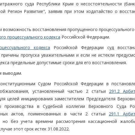
битражного суда Республики Крым о несостоятельности (банк
ой Регион Развитие", заявив при этом ходатайство о восста
 и возможность восстановления пропущенного процессуального 
ого процессуального кодекса
Российской Федерации.
цессуального кодекса
Российской Федерации суд восстан
 причины пропуска уважительными и если не истекли предусм
Кодекса предельные допустимые сроки для его восстановления.
м выводам.
онституционным Судом Российской Федерации в постановл
к обжалования, установленный частью 2 статьи
291.2 Арби
для целей инициирования заместителем Председателя Верховн
о производства в Судебной коллегии Верховного Суда Ро
ебных актов, поименованных в части 2 статьи
291.1 Арби
 но без учета времени рассмотрения кассационной жалоб
учае этот срок истек 31.08.2022.