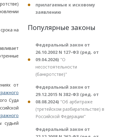
ротстве)
прилагаемые к исковому
новлении
заявлению
Популярные законы
срока на
Федеральный закон от
авливает
26.10.2002 N 127-ФЗ (ред. от
отренные
09.04.2026)
"О
несостоятельности
(банкротстве)"
ениях от
Федеральный закон от
тражного
29.12.2015 N 382-ФЗ (ред. от
ого Суда
08.08.2024)
"Об арбитраже
ссийской
(третейском разбирательстве) в
тражного
Российской Федерации"
ы судьей
Федеральный закон от
22.12.2008 N 262-ФЗ (ред. от