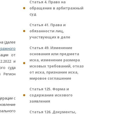
Статья 4. Право на
обращение в арбитражный
суд
Статья 41. Права и
обязанности лиц,
участвующих в деле
ча (далее
Статья 49. Изменение
тражного
основания или предмета
рации от
иска, изменение размера
2.2022 и
исковых требований, отказ
ого суда
от иска, признание иска,
й Регион
мировое соглашение
Статья 125. Форма и
содержание искового
дерации с
заявления
новление
рального
Статья 126. Документы,