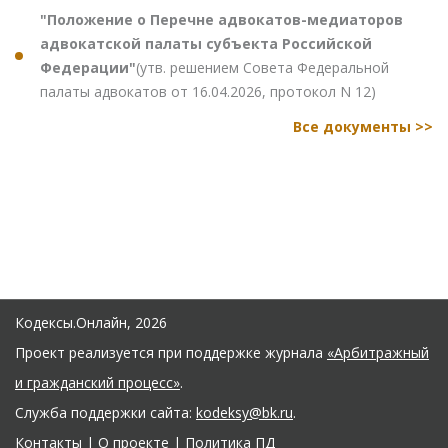
"Положение о Перечне адвокатов-медиаторов
адвокатской палаты субъекта Российской
Федерации"
(утв. решением Совета Федеральной
палаты адвокатов от 16.04.2026, протокол N 12)
Все документы >>
Кодексы.Онлайн, 2026
Проект реализуется при поддержке журнала
«Арбитражный
и гражданский процесс»
.
Служба поддержки сайта:
kodeksy@bk.ru
.
Контакты
|
О проекте
|
Политика ПД