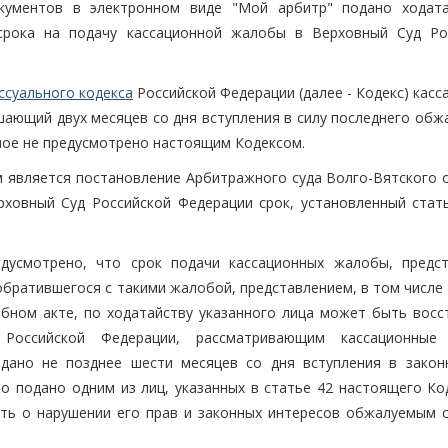
окументов в электронном виде "Мой арбитр" подано ходат
 срока на подачу кассационной жалобы в Верховный Суд Ро
ссуального кодекса
Российской Федерации (далее - Кодекс) кас
шающий двух месяцев со дня вступления в силу последнего обж
иное не предусмотрено настоящим Кодексом.
является постановление Арбитражного суда Волго-Вятского о
рховный Суд Российской Федерации срок, установленный стать
дусмотрено, что срок подачи кассационных жалобы, предст
братившегося с такими жалобой, представлением, в том числе 
бном акте, по ходатайству указанного лица может быть восс
Российской Федерации, рассматривающим кассационные 
одано не позднее шести месяцев со дня вступления в закон
о подано одним из лиц, указанных в статье 42 настоящего Код
ать о нарушении его прав и законных интересов обжалуемым 