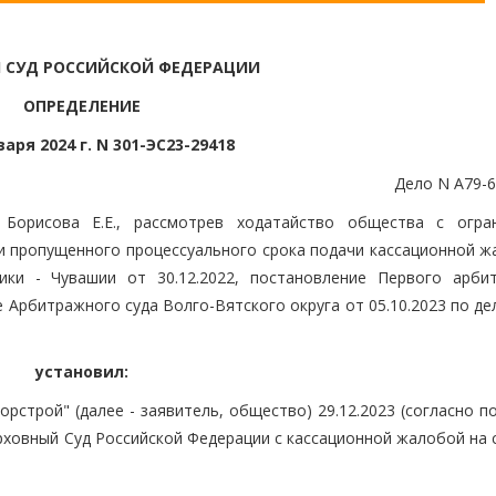
 СУД РОССИЙСКОЙ ФЕДЕРАЦИИ
ОПРЕДЕЛЕНИЕ
варя 2024 г. N 301-ЭС23-29418
Дело N А79-6
Борисова Е.Е., рассмотрев ходатайство общества с огра
и пропущенного процессуального срока подачи кассационной ж
ики - Чувашии от 30.12.2022, постановление Первого арби
е Арбитражного суда Волго-Вятского округа от 05.10.2023 по де
установил:
рстрой" (далее - заявитель, общество) 29.12.2023 (согласно 
рховный Суд Российской Федерации с кассационной жалобой на 