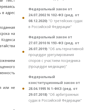
ый текст
ереваясь
Федеральный закон от
 в адрес
24.07.2002 N 102-ФЗ (ред. от
08.12.2020)
"О третейских судах
в Российской Федерации"
поданная
срока на
Федеральный закон от
5 Кодекса
27.07.2010 N 193-ФЗ (ред. от
датайства
26.07.2019)
"Об альтернативной
процедуре урегулирования
споров с участием посредника
ожением
(процедуре медиации)"
ущенного
менность
Федеральный
конституционный закон от
я или не
28.04.1995 N 1-ФКЗ (ред. от
29.07.2018)
"Об арбитражных
судах в Российской Федерации"