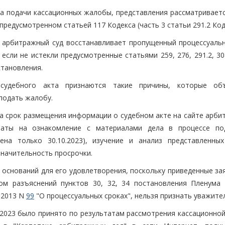
а подачи кассационных жалобы, представления рассматриваетс
предусмотренном статьей 117 Кодекса (часть 3 статьи 291.2 Код
 арбитражный суд восстанавливает пропущенный процессуальн
сли не истекли предусмотренные статьями 259, 276, 291.2, 30
становления.
судебного акта признаются такие причины, которые об
подать жалобу.
на срок размещения информации о судебном акте на сайте арби
раты на ознакомление с материалами дела в процессе по
ена только 30.10.2023), изучение и анализ представленны
значительность просрочки.
т оснований для его удовлетворения, поскольку приведенные з
том разъяснений пунктов 30, 32, 34 постановления Пленума
.2013 N
99
"О процессуальных сроках", нельзя признать уважите
0.2023 было принято по результатам рассмотрения кассационно