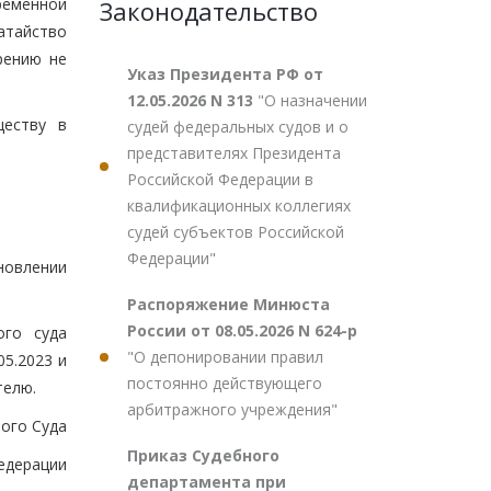
ременной
Законодательство
атайство
рению не
Указ Президента РФ от
12.05.2026 N 313
"О назначении
ществу в
судей федеральных судов и о
представителях Президента
Российской Федерации в
квалификационных коллегиях
судей субъектов Российской
Федерации"
новлении
Распоряжение Минюста
России от 08.05.2026 N 624-р
ого суда
"О депонировании правил
05.2023 и
постоянно действующего
телю.
арбитражного учреждения"
ого Суда
Приказ Судебного
едерации
департамента при