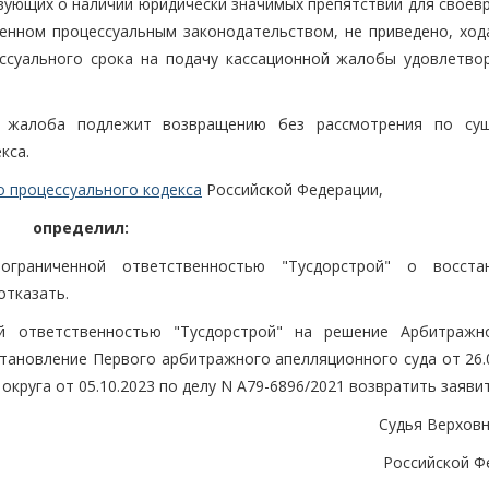
твующих о наличии юридически значимых препятствий для своев
енном процессуальным законодательством, не приведено, ход
ссуального срока на подачу кассационной жалобы удовлетво
я жалоба подлежит возвращению без рассмотрения по су
кса.
о процессуального кодекса
Российской Федерации,
определил:
граниченной ответственностью "Тусдорстрой" о восста
отказать.
й ответственностью "Тусдорстрой" на решение Арбитражн
становление Первого арбитражного апелляционного суда от 26.
круга от 05.10.2023 по делу N А79-6896/2021 возвратить заяви
Судья Верховн
Российской Ф