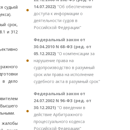
14.07.2022)
"Об обеспечении
я судьей
доступа к информации о
екса).
деятельности судов в
ый срок,
Российской Федерации"
8.1 и 312
Федеральный закон от
30.04.2010 N 68-ФЗ (ред. от
ъективно
05.12.2022)
"О компенсации за
нарушение права на
тражного
судопроизводство в разумный
дготовки
срок или права на исполнение
х в дело
судебного акта в разумный срок"
Федеральный закон от
аявителем
24.07.2002 N 96-ФЗ (ред. от
 Высшего
30.12.2021)
"О введении в
льными.
действие Арбитражного
процессуального кодекса
й жалобы
Российской Федерации"