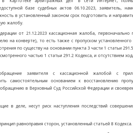
й в "Картотеке арбитражных дел" в сети Интернет, полн
доступной базе судебных актов 06.10.2023, заявитель, нам
ность в установленный законом срок подготовить и направить
ную жалобу.
дерации от 21.12.2023 кассационная жалоба, первоначально 
елю на конверте), то есть также с пропуском установленного 
рения по существу на основании пункта 3 части 1 статьи 291.
усмотренного частью 1 статьи 291.2 Кодекса, и отсутствием хо
 обращение заявителя с кассационной жалобой с прил
ить самостоятельным основанием к восстановлению проп
 обращению в Верховный Суд Российской Федерации и своевре
ющие в деле, несут риск наступления последствий совершени
ринцип равноправия сторон, установленный статьей 8 Кодекса.