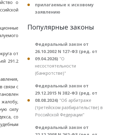
айство о
прилагаемые к исковому
ссийской
заявлению
Популярные законы
сационные
алуемого
Федеральный закон от
26.10.2002 N 127-ФЗ (ред. от
круга от
09.04.2026)
"О
ей 291.2
несостоятельности
(банкротстве)"
авления,
Федеральный закон от
в связи с
29.12.2015 N 382-ФЗ (ред. от
тановлен
08.08.2024)
"Об арбитраже
жалобу,
(третейском разбирательстве) в
ную силу
Российской Федерации"
екса, со
судебным
Федеральный закон от
22.12.2008 N 262-ФЗ (ред. от