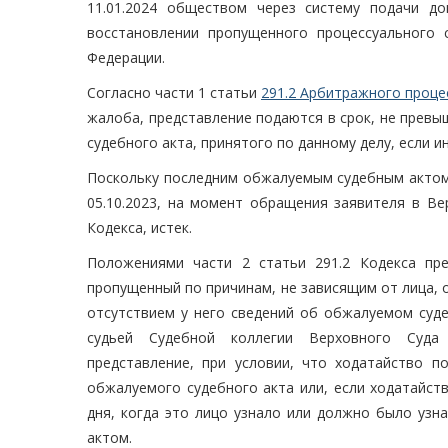
11.01.2024 обществом через систему подачи д
восстановлении пропущенного процессуального
Федерации.
Согласно части 1 статьи
291.2 Арбитражного проце
жалоба, представление подаются в срок, не превы
судебного акта, принятого по данному делу, если 
Поскольку последним обжалуемым судебным актом 
05.10.2023, на момент обращения заявителя в Ве
Кодекса, истек.
Положениями части 2 статьи 291.2 Кодекса пре
пропущенный по причинам, не зависящим от лица, о
отсутствием у него сведений об обжалуемом суде
судьей Судебной коллегии Верховного Суда 
представление, при условии, что ходатайство п
обжалуемого судебного акта или, если ходатайств
дня, когда это лицо узнало или должно было узн
актом.