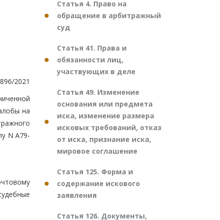
Статья 4. Право на
обращение в арбитражный
суд
Статья 41. Права и
обязанности лиц,
участвующих в деле
896/2021
Статья 49. Изменение
ниченной
основания или предмета
алобы на
иска, изменение размера
тражного
исковых требований, отказ
лу N А79-
от иска, признание иска,
мировое соглашение
Статья 125. Форма и
почтовому
содержание искового
судебные
заявления
Статья 126. Документы,