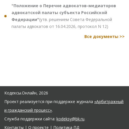
"Положение о Перечне адвокатов-медиаторов
адвокатской палаты субъекта Российской
Федерации"
(утв. решением Совета Федеральной
палаты адвокатов от 16.04.2026, протокол N 12)
Все документы >>
Кодексы.Онлайн, 2026
Проект реализуется при поддержке журнала
«Арбитражный
и гражданский процесс»
.
Служба поддержки сайта:
kodeksy@bk.ru
.
Контакты
|
О проекте
|
Политика ПД