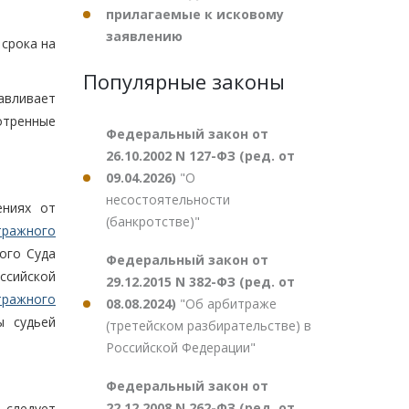
прилагаемые к исковому
заявлению
срока на
Популярные законы
авливает
отренные
Федеральный закон от
26.10.2002 N 127-ФЗ (ред. от
09.04.2026)
"О
несостоятельности
ениях от
(банкротстве)"
тражного
ого Суда
Федеральный закон от
ссийской
29.12.2015 N 382-ФЗ (ред. от
тражного
08.08.2024)
"Об арбитраже
ы судьей
(третейском разбирательстве) в
Российской Федерации"
Федеральный закон от
22.12.2008 N 262-ФЗ (ред. от
 следует