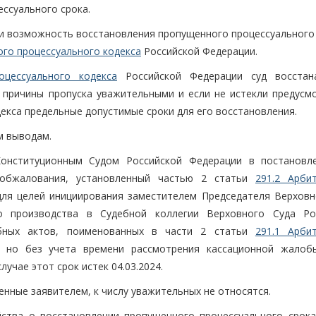
ссуального срока.
 и возможность восстановления пропущенного процессуального 
ого процессуального кодекса
Российской Федерации.
цессуального кодекса
Российской Федерации суд восстан
 причины пропуска уважительными и если не истекли предусм
Кодекса предельные допустимые сроки для его восстановления.
м выводам.
онституционным Судом Российской Федерации в постановл
к обжалования, установленный частью 2 статьи
291.2 Арби
для целей инициирования заместителем Председателя Верховн
о производства в Судебной коллегии Верховного Суда Ро
ебных актов, поименованных в части 2 статьи
291.1 Арби
 но без учета времени рассмотрения кассационной жалоб
учае этот срок истек 04.03.2024.
енные заявителем, к числу уважительных не относятся.
ства о восстановлении пропущенного процессуального срока