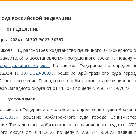
 СУД РОССИЙСКОЙ ФЕДЕРАЦИИ
ОПРЕДЕЛЕНИЕ
рта 2024 г. N 307-ЭС23-30397
йкова Г.Г., рассмотрев ходатайство публичного акционерного 
- заявитель) о восстановлении пропущенного срока на подачу 
оцессуального кодекса
Российской Федерации на определен
02.2024 N
307-ЭС23-30397
, решение Арбитражного суда город
22, постановление Тринадцатого арбитражного апелляционного
ро-Западного округа от 01.11.2023 по делу N А56-71159/2022,
установила:
Российской Федерации с жалобой на определение судьи Верховн
23-30397
, решение Арбитражного суда города Санкт-Пете
ение Тринадцатого арбитражного апелляционного суда от 07.0
го округа от 01.11.2023 по делу N А56-71159/2022, заявив 