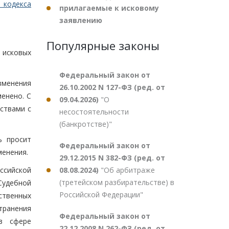
 кодекса
прилагаемые к исковому
заявлению
Популярные законы
 исковых
Федеральный закон от
зменения
26.10.2002 N 127-ФЗ (ред. от
менено. С
09.04.2026)
"О
ствами с
несостоятельности
(банкротстве)"
ь просит
Федеральный закон от
менения.
29.12.2015 N 382-ФЗ (ред. от
08.08.2024)
"Об арбитраже
ссийской
(третейском разбирательстве) в
Судебной
Российской Федерации"
ственных
транения
Федеральный закон от
в сфере
22.12.2008 N 262-ФЗ (ред. от