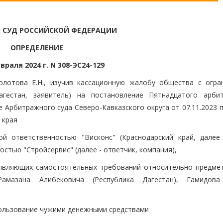
 СУД РОССИЙСКОЙ ФЕДЕРАЦИИ
ОПРЕДЕЛЕНИЕ
враля 2024 г. N 308-ЭС24-129
олотова Е.Н., изучив кассационную жалобу общества с огра
Дагестан, заявитель) на постановление Пятнадцатого арби
е Арбитражного суда Северо-Кавказского округа от 07.11.2023 
 края
й ответственностью "Висконс" (Краснодарский край, далее 
стью "Стройсервис" (далее - ответчик, компания),
заявляющих самостоятельных требований относительно предмет
Рамазана Алибековича (Республика Дагестан), Гамидов
 пользование чужими денежными средствами