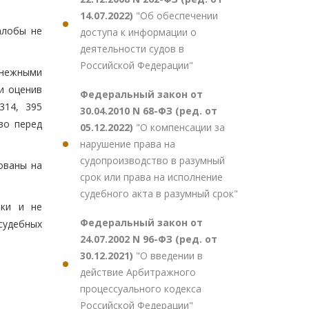
14.07.2022)
"Об обеспечении
алобы не
доступа к информации о
деятельности судов в
Российской Федерации"
енежными
и оценив
Федеральный закон от
314, 395
30.04.2010 N 68-ФЗ (ред. от
во перед
05.12.2022)
"О компенсации за
нарушение права на
судопроизводство в разумный
ованы на
срок или права на исполнение
судебного акта в разумный срок"
бки и не
Федеральный закон от
судебных
24.07.2002 N 96-ФЗ (ред. от
30.12.2021)
"О введении в
действие Арбитражного
процессуального кодекса
Российской Федерации"