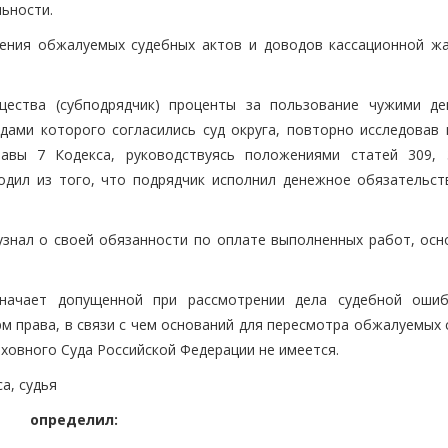
ьности.
чения обжалуемых судебных актов и доводов кассационной ж
бщества (субподрядчик) проценты за пользование чужими д
одами которого согласились суд округа, повторно исследовав 
лавы 7 Кодекса, руководствуясь положениями статей 309, 
одил из того, что подрядчик исполнил денежное обязательст
узнал о своей обязанности по оплате выполненных работ, осн
значает допущенной при рассмотрении дела судебной оши
м права, в связи с чем оснований для пересмотра обжалуемых 
рховного Суда Российской Федерации не имеется.
са, судья
определил: