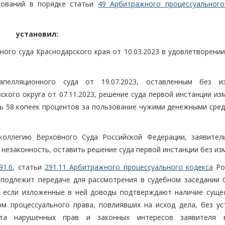
бований в порядке статьи
49 Арбитражного процессуального
установил:
ого суда Краснодарского края от 10.03.2023 в удовлетворении
апелляционного суда от 19.07.2023, оставленным без и
кого округа от 07.11.2023, решение суда первой инстанции из
ль 58 копеек процентов за пользование чужими денежными сред
коллегию Верховного Суда Российской Федерации, заявител
 незаконность, оставить решение суда первой инстанции без из
91.6
, статьи
291.11 Арбитражного процессуального кодекса
Ро
 подлежит передаче для рассмотрения в судебном заседании 
, если изложенные в ней доводы подтверждают наличие суще
м процессуального права, повлиявших на исход дела, без ус
та нарушенных прав и законных интересов заявителя 