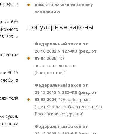
штрафа в
прилагаемые к исковому
заявлению
енным без
Популярные законы
ционного
631327 и
Федеральный закон от
26.10.2002 N 127-ФЗ (ред. от
несенные
09.04.2026)
"О
несостоятельности
(банкротстве)"
тьи 30.15
алобы, в
Федеральный закон от
29.12.2015 N 382-ФЗ (ред. от
аявителя
08.08.2024)
"Об арбитраже
(третейском разбирательстве) в
Российской Федерации"
х судья,
ративном
Федеральный закон от
22.12.2008 N 262-ФЗ (ред. от