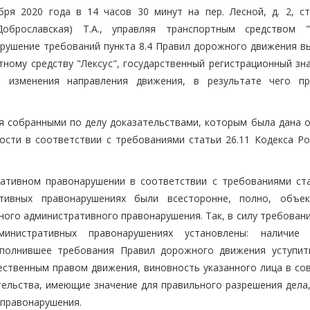
ря 2020 года в 14 часов 30 минут на пер. Лесной, д. 2, стр
оброславская) Т.А., управляя транспортным средством "
 нарушение требований пункта 8.4 Правил дорожного движения 
ному средству "Лексус", государственный регистрационный знак 
з изменения направления движения, в результате чего п
 собранными по делу доказательствами, которым была дана о
ости в соответствии с требованиями статьи 26.11 Кодекса Ро
ативном правонарушении в соответствии с требованиями ста
тивных правонарушениях были всесторонне, полно, объе
ого административного правонарушения. Так, в силу требовани
инистративных правонарушениях установлены: наличие 
ыполнившее требования Правил дорожного движения уступит
ственным правом движения, виновность указанного лица в со
ельства, имеющие значение для правильного разрешения дела,
 правонарушения.