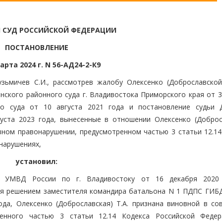
 СУД РОССИЙСКОЙ ФЕДЕРАЦИИ
ПОСТАНОВЛЕНИЕ
арта 2024 г. N 56-АД24-2-К9
зьмичев С.И., рассмотрев жалобу Олексенко (Доброславской)
нского районного суда г. Владивостока Приморского края от 3
го суда от 10 августа 2021 года и постановление судьи 
уста 2023 года, вынесенные в отношении Олексенко (Доброс
ном правонарушении, предусмотренном частью 3 статьи 12.14
нарушениях,
установил:
 УМВД России по г. Владивостоку от 16 декабря 2020
ния решением заместителя командира батальона N 1 ПДПС ГИ
ода, Олексенко (Доброславская) Т.А. признана виновной в со
ренного частью 3 статьи 12.14 Кодекса Российской Феде