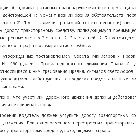
ации об административных правонарушениях (все нормы, цити
, действующей на момент возникновения обстоятельств, пос
славской) Т.А. к административной ответственности) невы
ь дорогу транспортному средству, пользующемуся преимуще
мотренных частью 2 статьи 12.13 и статьей 12.17 настоящего 
тивного штрафа в размере пятисот рублей.
, утвержденных постановлением Совета Министров - Прави
 N 1090 (далее - Правила дорожного движения, Правила), у
тносящиеся к ним требования Правил, сигналов светофоров, 
гулировщиков, действующих в пределах предоставленных и
 сигналами.
лено, что участники дорожного движения должны действова
ия и не причинять вреда.
строении водитель должен уступить дорогу транспортным ср
 движения. При одновременном перестроении транспортных 
рогу транспортному средству, находящемуся справа.