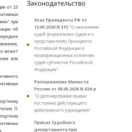
Законодательство
ии от 25
ративных
Указ Президента РФ от
иях" при
12.05.2026 N 313
"О назначении
рации об
судей федеральных судов и о
чередное
представителях Президента
вижения,
Российской Федерации в
то может
квалификационных коллегиях
ения или
судей субъектов Российской
Федерации"
ативного
Распоряжение Минюста
ративных
России от 08.05.2026 N 624-р
"О депонировании правил
портному
постоянно действующего
ителем П.
арбитражного учреждения"
спортном
Приказ Судебного
ративных
департамента при
.