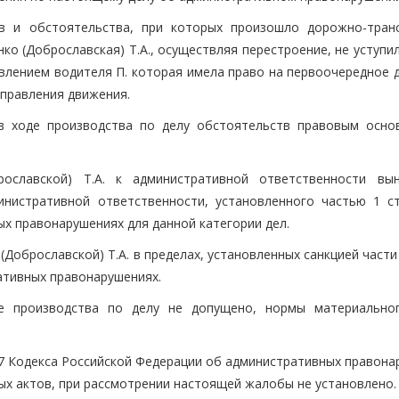
тв и обстоятельства, при которых произошло дорожно-тран
ко (Доброславская) Т.А., осуществляя перестроение, не уступи
авлением водителя П. которая имела право на первоочередное 
аправления движения.
 в ходе производства по делу обстоятельств правовым осно
ославской) Т.А. к административной ответственности вы
нистративной ответственности, установленного частью 1 ст
х правонарушениях для данной категории дел.
Доброславской) Т.А. в пределах, установленных санкцией части
ативных правонарушениях.
е производства по делу не допущено, нормы материально
.17 Кодекса Российской Федерации об административных правон
х актов, при рассмотрении настоящей жалобы не установлено.