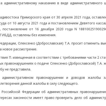
та административному наказанию в виде административного 
ладивостока Приморского края от 30 апреля 2021 года, оставл
уда от 10 августа 2021 года и постановлением Девятого касса
, постановление от 16 декабря 2020 года N 18810025190029
 ГИБДД, оставлены без изменения.
едерации, Олексенко (Доброславская) Т.А. просит отменить вы
а новое рассмотрение.
вия П. извещенная в соответствии с требованиями части 2 ста
х правонарушениях о подаче Олексенко (Доброславской) Т.А. ж
бу не представила.
б административном правонарушении и доводов жалобы з
влетворения данной жалобы в силу следующего.
а Российской Федерации об административных правонарушения
тересах законности имеет право проверить дело об админист