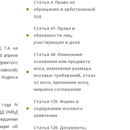
Статья 4. Право на
обращение в арбитражный
суд
Статья 41. Права и
обязанности лиц,
участвующих в деле
 Т.А. на
Статья 49. Изменение
0 апреля
основания или предмета
Девятого
иска, изменение размера
лавской)
исковых требований, отказ
 Кодекса
от иска, признание иска,
мировое соглашение
Статья 125. Форма и
 года N
содержание искового
БДД УМВД
заявления
вершении
рации об
Статья 126. Документы,