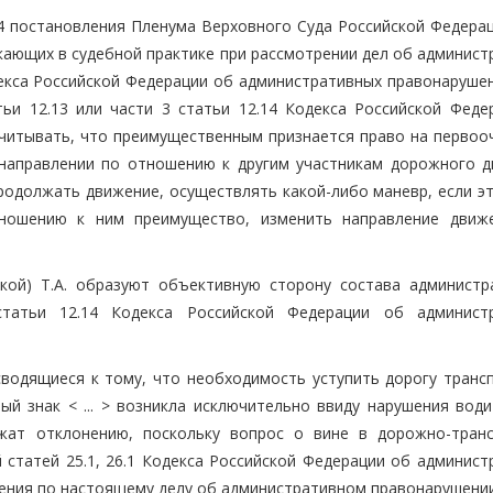
4 постановления Пленума Верховного Суда Российской Федерац
кающих в судебной практике при рассмотрении дел об админист
екса Российской Федерации об административных правонарушен
ьи 12.13 или части 3 статьи 12.14 Кодекса Российской Феде
читывать, что преимущественным признается право на первоо
направлении по отношению к другим участникам дорожного д
родолжать движение, осуществлять какой-либо маневр, если э
ношению к ним преимущество, изменить направление движ
кой) Т.А. образуют объективную сторону состава администр
статьи 12.14 Кодекса Российской Федерации об админист
сводящиеся к тому, что необходимость уступить дорогу транс
ный знак < ... > возникла исключительно ввиду нарушения вод
ежат отклонению, поскольку вопрос о вине в дорожно-тран
 статей 25.1, 26.1 Кодекса Российской Федерации об админист
ения по настоящему делу об административном правонарушении