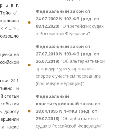
. 2 в г.
Федеральный закон от
Тойота",
24.07.2002 N 102-ФЗ (ред. от
выполнила
08.12.2020)
"О третейских судах
< ... > ,
в Российской Федерации"
роизошло
Федеральный закон от
27.07.2010 N 193-ФЗ (ред. от
ценка на
26.07.2019)
"Об альтернативной
ссийской
процедуре урегулирования
споров с участием посредника
тьи 24.1
(процедуре медиации)"
ктивно и
й статьи
Федеральный
конституционный закон от
события
28.04.1995 N 1-ФКЗ (ред. от
ь дорогу
29.07.2018)
"Об арбитражных
вершении
судах в Российской Федерации"
 а также