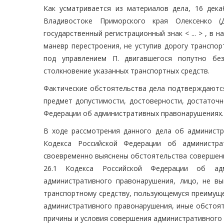
Как усматривается из материалов дела, 16 декаб
Владивостоке Приморского края Олексенко (Д
государственный регистрационный знак < ... > , в
маневр перестроения, не уступив дорогу транспорт
под управлением П. двигавшегося попутно бе
столкновение указанных транспортных средств.
Фактические обстоятельства дела подтверждаются
предмет допустимости, достоверности, достаточн
Федерации об административных правонарушениях.
В ходе рассмотрения данного дела об администр
Кодекса Российской Федерации об администра
своевременно выяснены обстоятельства совершенн
26.1 Кодекса Российской Федерации об адм
административного правонарушения, лицо, не в
транспортному средству, пользующемуся преимуще
административного правонарушения, иные обстоят
причины и условия совершения административного