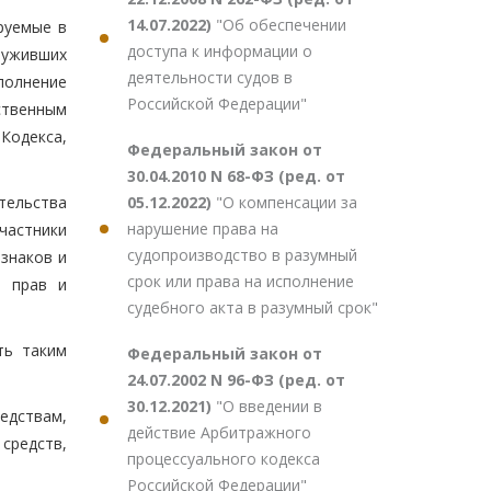
14.07.2022)
"Об обеспечении
руемые в
доступа к информации о
луживших
деятельности судов в
полнение
Российской Федерации"
ственным
Кодекса,
Федеральный закон от
30.04.2010 N 68-ФЗ (ред. от
05.12.2022)
"О компенсации за
тельства
нарушение права на
частники
судопроизводство в разумный
знаков и
срок или права на исполнение
м прав и
судебного акта в разумный срок"
ть таким
Федеральный закон от
24.07.2002 N 96-ФЗ (ред. от
30.12.2021)
"О введении в
едствам,
действие Арбитражного
средств,
процессуального кодекса
Российской Федерации"