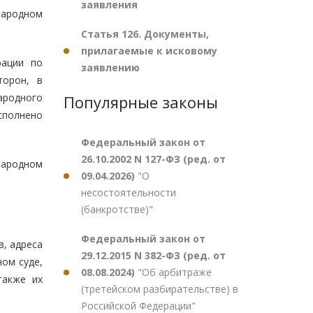
заявления
народном
Статья 126. Документы,
прилагаемые к исковому
рации по
заявлению
торон, в
ародного
Популярные законы
сполнено
Федеральный закон от
26.10.2002 N 127-ФЗ (ред. от
народном
09.04.2026)
"О
несостоятельности
(банкротстве)"
Федеральный закон от
в, адреса
29.12.2015 N 382-ФЗ (ред. от
ом суде,
08.08.2024)
"Об арбитраже
также их
(третейском разбирательстве) в
Российской Федерации"