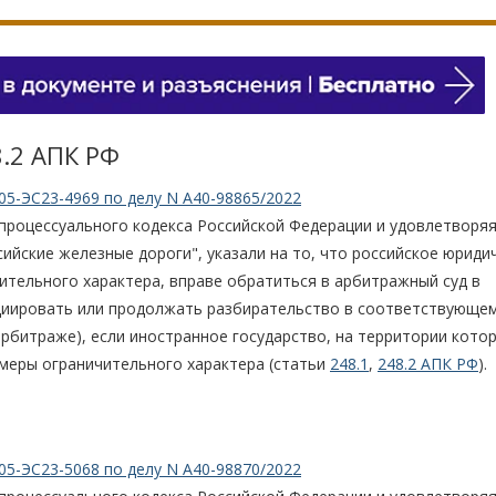
8.2 АПК РФ
05-ЭС23-4969 по делу N А40-98865/2022
процессуального кодекса Российской Федерации и удовлетворя
ийские железные дороги", указали на то, что российское юриди
ительного характера, вправе обратиться в арбитражный суд в
ициировать или продолжать разбирательство в соответствующе
битраже), если иностранное государство, на территории кото
меры ограничительного характера (статьи
248.1
,
248.2 АПК РФ
).
05-ЭС23-5068 по делу N А40-98870/2022