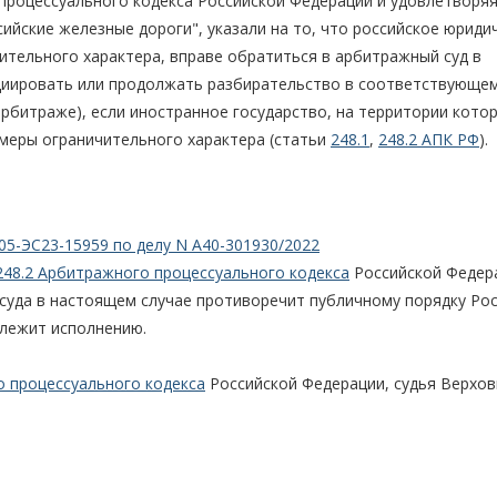
процессуального кодекса Российской Федерации и удовлетворя
ийские железные дороги", указали на то, что российское юриди
ительного характера, вправе обратиться в арбитражный суд в
ициировать или продолжать разбирательство в соответствующе
битраже), если иностранное государство, на территории кото
меры ограничительного характера (статьи
248.1
,
248.2 АПК РФ
).
05-ЭС23-15959 по делу N А40-301930/2022
248.2 Арбитражного процессуального кодекса
Российской Федер
 суда в настоящем случае противоречит публичному порядку Ро
длежит исполнению.
о процессуального кодекса
Российской Федерации, судья Верхо