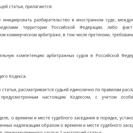
щей статьи, прилагаются:
е инициировать разбирательство в иностранном суде, между
ределами территории Российской Федерации, либо факт
ом коммерческом арбитраже, в том числе претензии, требовани
тельную компетенцию арбитражных судов в Российской Феде
его Кодекса.
й статьи, рассматривается судьей единолично по правилам рас
предусмотренным настоящим Кодексом, с учетом особен
деле, о времени и месте судебного заседания в порядке, уста
щенных надлежащим образом о времени и месте судебного засед
я, предусмотренного частью 1 настоящей статьи.