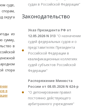
судах в Российской Федерации"
ом суде,
 спорам,
Законодательство
д округа
Указ Президента РФ от
ыгоды из
12.05.2026 N 313
"О назначении
ю сумму,
судей федеральных судов и о
льство в
представителях Президента
ссийской
Российской Федерации в
денежной
квалификационных коллегиях
народном
судей субъектов Российской
ой спора
Федерации"
Распоряжение Минюста
лении
России от 08.05.2026 N 624-р
ов в
"О депонировании правил
ации
постоянно действующего
арбитражного учреждения"