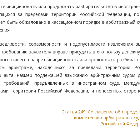
ете инициировать или продолжать разбирательство в иностранн
ящихся за пределами территории Российской Федерации, по
ет быть обжаловано в кассационном порядке в арбитражный су
ения.
ведливости, соразмерности и недопустимости извлечения в
 требованию заявителя вправе присудить в его пользу денежну
рого вынесен запрет инициировать или продолжать разбирате
ом арбитраже, находящихся за пределами территории Ро
го акта. Размер подлежащей взысканию арбитражным судом 
 требований, предъявленных в иностранном суде, между
ами территории Российской Федерации, и понесенных сторон
Статья 249. Соглашение об опреде
компетенции арбитражных суд
Российской Федер