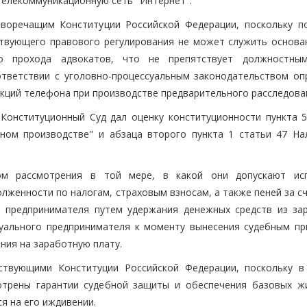
телекоммуникационную сеть "Интернет".
воречащим Конституции Российской Федерации, поскольку п
ствующего правового регулирования не может служить основа
о прохода адвокатов, что не препятствует должностны
тветствии с уголовно-процессуальным законодательством оп
ций телефона при производстве предварительного расследова
Конституционный Суд дал оценку конституционности пункта 5
ном производстве" и абзаца второго пункта 1 статьи 47 На
ом рассмотрения в той мере, в какой они допускают ис
лженности по налогам, страховым взносам, а также пеней за с
о предпринимателя путем удержания денежных средств из за
дуального предпринимателя к моменту вынесения судебным пр
ния на заработную плату.
ствующими Конституции Российской Федерации, поскольку в
отрены гарантии судебной защиты и обеспечения базовых ж
я на его иждивении.