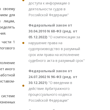
доступа к информации о
о своему
деятельности судов в
Российской Федерации"
нием для
м лицам,
Федеральный закон от
ределять
30.04.2010 N 68-ФЗ (ред. от
ния.
05.12.2022)
"О компенсации за
 части 1
нарушение права на
логового
судопроизводство в разумный
срок или права на исполнение
судебного акта в разумный срок"
полнение
чет иного
Федеральный закон от
работной
24.07.2002 N 96-ФЗ (ред. от
иставом-
30.12.2021)
"О введении в
действие Арбитражного
процессуального кодекса
 системе
Российской Федерации"
изненных