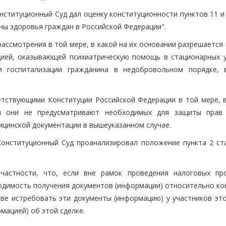
ституционный Суд дал оценку конституционности пунктов 11 и
ны здоровья граждан в Российской Федерации".
ссмотрения в той мере, в какой на их основании разрешается 
цией, оказывающей психиатрическую помощь в стационарных у
и госпитализации гражданина в недобровольном порядке, 
тствующими Конституции Российской Федерации в той мере, в
ия они не предусматривают необходимых для защиты прав
дицинской документации в вышеуказанном случае.
онституционный Суд проанализировал положение пункта 2 ста
частности, что, если вне рамок проведения налоговых пр
одимость получения документов (информации) относительно ко
аве истребовать эти документы (информацию) у участников это
мацией) об этой сделке.