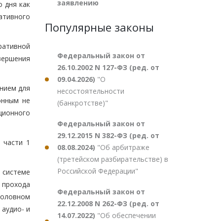
заявлению
 дня как
ативного
Популярные законы
ративной
Федеральный закон от
вершения
26.10.2002 N 127-ФЗ (ред. от
09.04.2026)
"О
нием для
несостоятельности
онным не
(банкротстве)"
уционного
Федеральный закон от
29.12.2015 N 382-ФЗ (ред. от
 части 1
08.08.2024)
"Об арбитраже
(третейском разбирательстве) в
Российской Федерации"
 системе
 прохода
Федеральный закон от
головном
22.12.2008 N 262-ФЗ (ред. от
аудио- и
14.07.2022)
"Об обеспечении