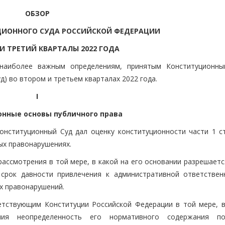
ОБЗОР
ЦИОННОГО СУДА РОССИЙСКОЙ ФЕДЕРАЦИИ
И ТРЕТИЙ КВАРТАЛЫ 2022 ГОДА
наиболее важным определениям, принятым Конституционн
д) во втором и третьем кварталах 2022 года.
I
нные основы публичного права
нституционный Суд дал оценку конституционности части 1 ст
ых правонарушениях.
ассмотрения в той мере, в какой на его основании разрешаетс
 срок давности привлечения к административной ответствен
х правонарушений.
тствующим Конституции Российской Федерации в той мере, в
ния неопределенность его нормативного содержания по