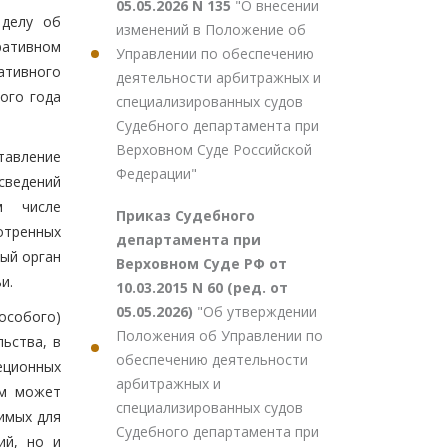
05.05.2026 N 135
"О внесении
 делу об
изменений в Положение об
ративном
Управлении по обеспечению
ативного
деятельности арбитражных и
ого года
специализированных судов
Судебного департамента при
Верховном Суде Российской
тавление
Федерации"
сведений
м числе
Приказ Судебного
отренных
департамента при
ный орган
Верховном Суде РФ от
и.
10.03.2015 N 60 (ред. от
05.05.2026)
"Об утверждении
особого)
Положения об Управлении по
ьства, в
обеспечению деятельности
еционных
арбитражных и
им может
специализированных судов
имых для
Судебного департамента при
ий, но и