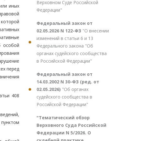
Верховном Суде Российской
или иных
Федерации"
правовой
 которой
Федеральный закон от
ративных
02.05.2026 N 122-ФЗ
"О внесении
ративные
изменений в статьи 6 и 13
б особой
Федерального закона "Об
ирования
органах судейского сообщества
в Российской Федерации"
арушение
ех перед
Федеральный закон от
аничения
14.03.2002 N 30-ФЗ (ред. от
02.05.2026)
"Об органах
атьи 408
судейского сообщества в
Российской Федерации"
ведений,
"Тематический обзор
 пунктом
Верховного Суда Российской
Федерации N 5/2026. О
судебной практике