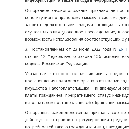
видеофиксации, а также выхода в информационно-
Оспоренное законоположение признано не проти
конституционно-правовому смыслу в системе дей
запрета должностными лицами полиции таког
осуществляющим уголовное преследование, в соо
возможность использования соответствующих функ
3. Постановлением от 23 июня 2022 года N
26-П
статьи 12 Федерального закона "Об исполнитель
кодекса Российской Федерации.
Указанные законоположения являлись предмет
постановления налогового органа о взыскании задо
имущества налогоплательщика - индивидуальног
платы гражданина, прекратившего статус индиви
исполнителем постановления об обращении взыска
Оспоренные законоположения признаны соответ
действующего правового регулирования предусм
потребностей такого гражданина и лиц, находящихс