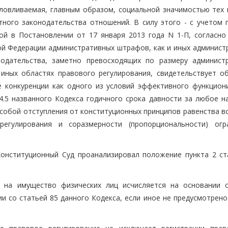
ловливаемая, главным образом, социальной значимостью тех 
ного законодательства отношений. В силу этого - с учетом 
ой в Постановлении от 17 января 2013 года N 1-П, согласно
кой Федерации административных штрафов, как и иных админист
одательства, заметно превосходящих по размеру админист
иных областях правового регулирования, свидетельствует о
 конкуренции как одного из условий эффективного функцион
 4.5 названного Кодекса годичного срока давности за любое н
собой отступления от конституционных принципов равенства вс
егулирования и соразмерности (пропорциональности) огр
онституционный Суд проанализировал положение пункта 2 ст
 на имущество физических лиц исчисляется на основании с
и со статьей 85 данного Кодекса, если иное не предусмотрено