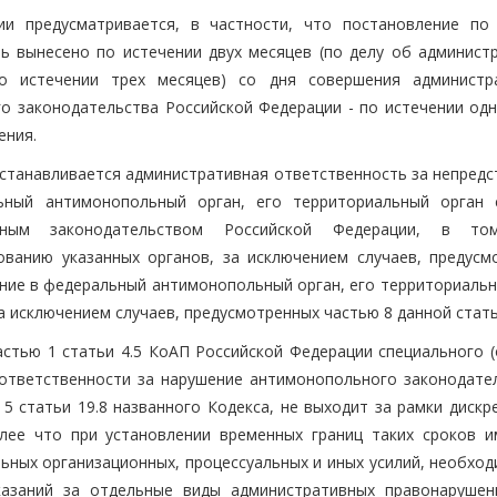
ии предусматривается, в частности, что постановление по
 вынесено по истечении двух месяцев (по делу об админист
по истечении трех месяцев) со дня совершения администр
о законодательства Российской Федерации - по истечении одн
ения.
устанавливается административная ответственность за непредс
ьный антимонопольный орган, его территориальный орган 
льным законодательством Российской Федерации, в то
ованию указанных органов, за исключением случаев, предусм
ление в федеральный антимонопольный орган, его территориаль
а исключением случаев, предусмотренных частью 8 данной стать
астью 1 статьи 4.5 КоАП Российской Федерации специального (
ответственности за нарушение антимонопольного законодател
5 статьи 19.8 названного Кодекса, не выходит за рамки дискр
лее что при установлении временных границ таких сроков 
ьных организационных, процессуальных и иных усилий, необход
казаний за отдельные виды административных правонарушен