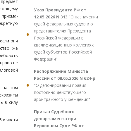
 предмет
лежащему
Указ Президента РФ от
 приема-
12.05.2026 N 313
"О назначении
нкретную
судей федеральных судов и о
представителях Президента
Российской Федерации в
 если они
квалификационных коллегиях
ество же
судей субъектов Российской
ребовать
Федерации"
 право не
алоговой
Распоряжение Минюста
России от 08.05.2026 N 624-р
"О депонировании правил
ь на том
постоянно действующего
еквизиты
арбитражного учреждения"
ь в силу
Приказ Судебного
департамента при
5 и части
Верховном Суде РФ от