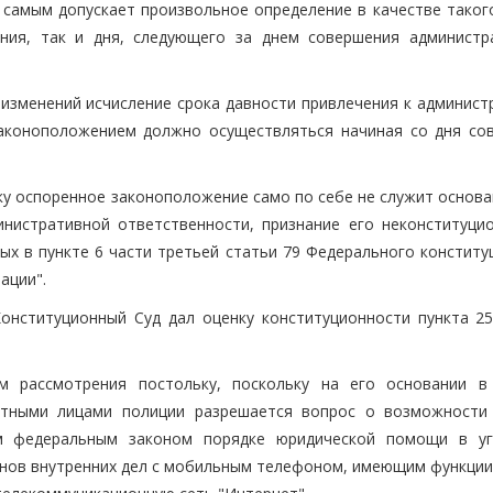
 самым допускает произвольное определение в качестве такого
ния, так и дня, следующего за днем совершения администр
изменений исчисление срока давности привлечения к админист
законоположением должно осуществляться начиная со дня со
ку оспоренное законоположение само по себе не служит основа
инистративной ответственности, признание его неконституци
ных в пункте 6 части третьей статьи 79 Федерального констит
ации".
онституционный Суд дал оценку конституционности пункта 25
м рассмотрения постольку, поскольку на его основании в
стными лицами полиции разрешается вопрос о возможности
ом федеральным законом порядке юридической помощи в у
анов внутренних дел с мобильным телефоном, имеющим функции 