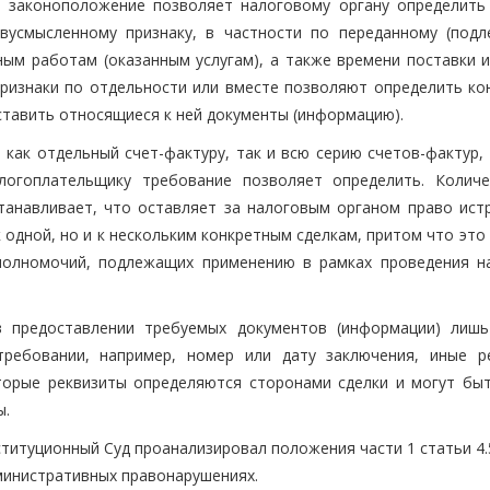
е законоположение позволяет налоговому органу определить
вусмысленному признаку, в частности по переданному (под
ным работам (оказанным услугам), а также времени поставки и
 признаки по отдельности или вместе позволяют определить ко
ставить относящиеся к ней документы (информацию).
 как отдельный счет-фактуру, так и всю серию счетов-фактур,
логоплательщику требование позволяет определить. Колич
танавливает, что оставляет за налоговым органом право ист
одной, но и к нескольким конкретным сделкам, притом что это
полномочий, подлежащих применению в рамках проведения н
в предоставлении требуемых документов (информации) лиш
требовании, например, номер или дату заключения, иные р
торые реквизиты определяются сторонами сделки и могут быт
ы.
титуционный Суд проанализировал положения части 1 статьи 4.
дминистративных правонарушениях.