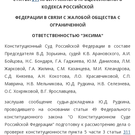
КОДЕКСА РОССИЙСКОЙ
ФЕДЕРАЦИИ В СВЯЗИ С ЖАЛОБОЙ ОБЩЕСТВА С
ОГРАНИЧЕННОЙ
ОТВЕТСТВЕННОСТЬЮ "ЭКСИМА"
Конституционный Суд Российской Федерации в составе
Председателя В.Д. Зорькина, судей К.В. Арановского, А.И.
Бойцова, Н.С. Бондаря, Г.А. Гаджиева, Ю.М. Данилова, Л.М.
Жарковой, Г.А. Жилина, С.М. Казанцева, М.И. Клеандрова,
С.Д. Князева, А.Н. Кокотова, Л.О. Красавчиковой, С.П.
Маврина, Н.В. Мельникова, Ю.Д. Рудкина, Н.В. Селезнева,
О.С. Хохряковой, В.Г. Ярославцева,
заслушав сообщение судьи-докладчика Ю.Д. Рудкина,
проводившего на основании статьи 49 Федерального
конституционного закона "О Конституционном Суде
Российской Федерации" подготовку к рассмотрению дела о
проверке конституционности пункта 5 части 3 статьи
311