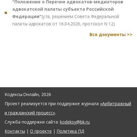
"Положение о Перечне адвокатов-медиаторов
адвокатской палаты субъекта Российской
Федерации"
(утв. решением Совета Федеральной
палаты адвокатов от 16.04.2026, протокол N 12)
Все документы >>
Кодексы.Онлайн, 2026
Проект реализуется при поддержке журнала
«Арбитражный
и гражданский процесс»
.
Служба поддержки сайта:
kodeksy@bk.ru
.
Контакты
|
О проекте
|
Политика ПД