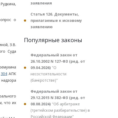
заявления
 Рудкина,
Статья 126. Документы,
вопрос о
прилагаемые к исковому
заявлению
Популярные законы
ной, З.В.
ого Суда
Федеральный закон от
26.10.2002 N 127-ФЗ (ред. от
еремухина
09.04.2026)
"О
и
304
АПК
несостоятельности
(банкротстве)"
е надзора
Федеральный закон от
рального
29.12.2015 N 382-ФЗ (ред. от
, что их
08.08.2024)
"Об арбитраже
(третейском разбирательстве) в
Российской Федерации"