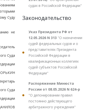
ованиям
судах в Российской Федерации"
которыми
Законодательство
ому Суду
Указ Президента РФ от
ванию не
12.05.2026 N 313
"О назначении
судей федеральных судов и о
седатель
представителях Президента
Российской Федерации в
ого Суда
квалификационных коллегиях
едерации
судей субъектов Российской
.ЗОРЬКИН
Федерации"
екретарь
Распоряжение Минюста
России от 08.05.2026 N 624-р
ого Суда
"О депонировании правил
едерации
постоянно действующего
арбитражного учреждения"
ДАНИЛОВ