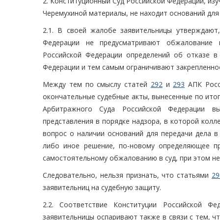
2. Конституционный Суд Российской Федерации, изуч
Черемухиной материалы, не находит оснований для
2.1. В своей жалобе заявительницы утверждаю
Федерации не предусматривают обжалование 
Российской Федерации определений об отказе в
Федерации и тем самым ограничивают закрепленное
Между тем по смыслу статей
292
и
293
АПК Росс
окончательные судебные акты, вынесенные по ито
Арбитражного Суда Российской Федерации вы
представления в порядке надзора, в которой колл
вопрос о наличии оснований для передачи дела в
либо иное решение, по-новому определяющее п
самостоятельному обжалованию в суд, при этом не
Следовательно, нельзя признать, что статьями
29
заявительниц на судебную защиту.
2.2. Соответствие Конституции Российской Ф
заявительницы оспаривают также в связи с тем, 