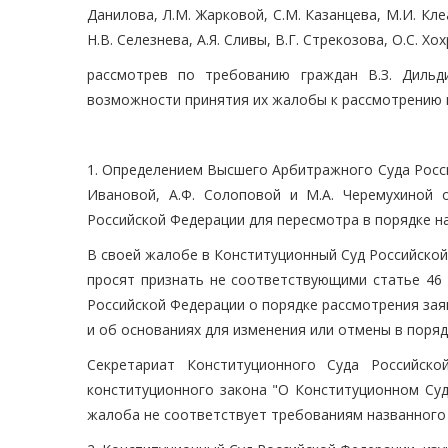
Данилова, Л.М. Жарковой, С.М. Казанцева, М.И. Кле
Н.В. Селезнева, А.Я. Сливы, В.Г. Стрекозова, О.С. Хо
рассмотрев по требованию граждан В.З. Дильд
возможности принятия их жалобы к рассмотрению 
1. Определением Высшего Арбитражного Суда Россий
Ивановой, А.Ф. Солоповой и М.А. Черемухиной
Российской Федерации для пересмотра в порядке н
В своей жалобе в Конституционный Суд Российской 
просят признать не соответствующими статье 46 
Российской Федерации о порядке рассмотрения зая
и об основаниях для изменения или отмены в поряд
Секретариат Конституционного Суда Российск
конституционного закона "О Конституционном Суд
жалоба не соответствует требованиям названного