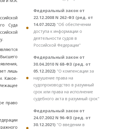
ой и М.А.
Федеральный закон от
22.12.2008 N 262-ФЗ (ред. от
сийской
14.07.2022)
"Об обеспечении
ого Суда
доступа к информации о
ссийской
деятельности судов в
у.
Российской Федерации"
являются
 Высшего
Федеральный закон от
явления,
30.04.2010 N 68-ФЗ (ред. от
05.12.2022)
"О компенсации за
шает лишь
нарушение права на
. Какое-
судопроизводство в разумный
длежащее
срок или права на исполнение
судебного акта в разумный срок"
ое право
Федеральный закон от
24.07.2002 N 96-ФЗ (ред. от
дерации
30.12.2021)
"О введении в
тражного