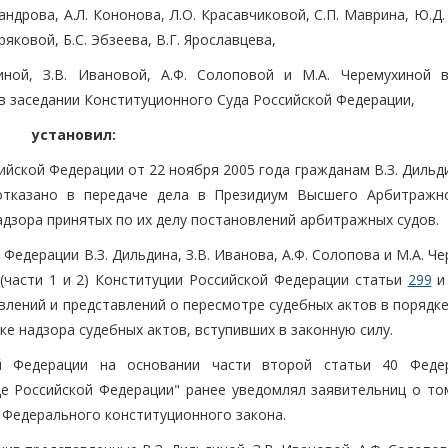
андрова, А.Л. Кононова, Л.О. Красавчиковой, С.П. Маврина, Ю.Д.
хряковой, Б.С. Эбзеева, В.Г. Ярославцева,
иной, З.В. Ивановой, А.Ф. Солоповой и М.А. Черемухиной 
в заседании Конституционного Суда Российской Федерации,
установил:
ской Федерации от 22 ноября 2005 года гражданам В.З. Дильди
 отказано в передаче дела в Президиум Высшего Арбитражн
адзора принятых по их делу постановлений арбитражных судов.
Федерации В.З. Дильдина, З.В. Иванова, А.Ф. Солопова и М.А. Ч
(части 1 и 2) Конституции Российской Федерации статьи
299
влений и представлений о пересмотре судебных актов в порядк
ке надзора судебных актов, вступивших в законную силу.
ой Федерации на основании части второй статьи 40 Феде
е Российской Федерации" ранее уведомлял заявительниц о том
 Федерального конституционного закона.