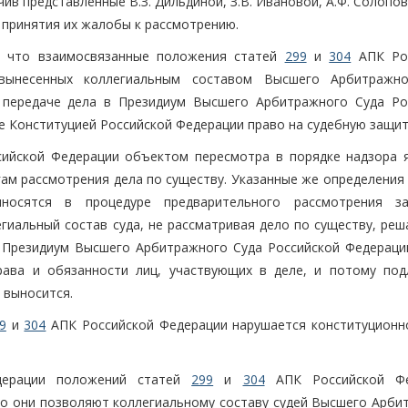
ив представленные В.З. Дильдиной, З.В. Ивановой, А.Ф. Солопов
 принятия их жалобы к рассмотрению.
т, что взаимосвязанные положения статей
299
и
304
АПК Рос
вынесенных коллегиальным составом Высшего Арбитражн
 передаче дела в Президиум Высшего Арбитражного Суда Ро
 Конституцией Российской Федерации право на судебную защит
ийской Федерации объектом пересмотра в порядке надзора 
гам рассмотрения дела по существу. Указанные же определения
носятся в процедуре предварительного рассмотрения за
егиальный состав суда, не рассматривая дело по существу, ре
 Президиум Высшего Арбитражного Суда Российской Федерации
рава и обязанности лиц, участвующих в деле, и потому по
 выносится.
9
и
304
АПК Российской Федерации нарушается конституционн
едерации положений статей
299
и
304
АПК Российской Фе
что они позволяют коллегиальному составу судей Высшего Арби