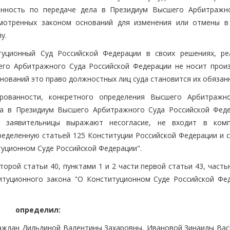
анность по передаче дела в Президиум Высшего Арбитражн
смотренных законом оснований для изменения или отмены в
у.
туционный Суд Российской Федерации в своих решениях, ре
его Арбитражного Суда Российской Федерации не носит прои
снований это право должностных лиц суда становится их обязан
рованности, конкретного определения Высшего Арбитражн
ла в Президиум Высшего Арбитражного Суда Российской Феде
, заявительницы выражают несогласие, не входит в ком
ределенную статьей 125 Конституции Российской Федерации и с
уционном Суде Российской Федерации".
орой статьи 40, пунктами 1 и 2 части первой статьи 43, част
итуционного закона "О Конституционном Суде Российской Фед
определил:
раждан Дильдиной Валентины Захаровны, Ивановой Зинаиды Вас