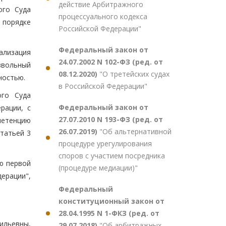
действие Арбитражного
ого Суда
процессуального кодекса
 порядке
Российской Федерации"
Федеральный закон от
ализация
24.07.2002 N 102-ФЗ (ред. от
звольный
08.12.2020)
"О третейских судах
ностью.
в Российской Федерации"
ого Суда
Федеральный закон от
рации, с
27.07.2010 N 193-ФЗ (ред. от
петенцию
26.07.2019)
"Об альтернативной
татьей 3
процедуре урегулирования
споров с участием посредника
ью первой
(процедуре медиации)"
ерации",
Федеральный
конституционный закон от
28.04.1995 N 1-ФКЗ (ред. от
ильевны,
29.07.2018)
"Об арбитражных