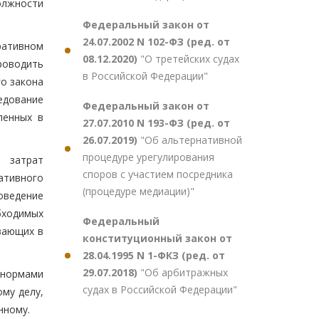
олжности
Федеральный закон от
24.07.2002 N 102-ФЗ (ред. от
ративном
08.12.2020)
"О третейских судах
роводить
в Российской Федерации"
го закона
едование
Федеральный закон от
ленных в
27.07.2010 N 193-ФЗ (ред. от
26.07.2019)
"Об альтернативной
процедуре урегулирования
 затрат
споров с участием посредника
ативного
(процедуре медиации)"
ведение
бходимых
Федеральный
ивающих в
конституционный закон от
28.04.1995 N 1-ФКЗ (ред. от
29.07.2018)
"Об арбитражных
 нормами
судах в Российской Федерации"
му делу,
нному.