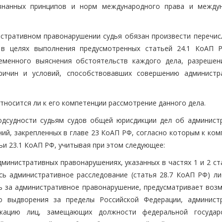
знанных принципов и норм международного права и между
истративном правонарушении судья обязан произвести перечис
 в целях выполнения предусмотренных статьей 24.1 КоАП 
ременного выяснения обстоятельств каждого дела, разрешен
ричин и условий, способствовавших совершению администр
относится ли к его компетенции рассмотрение данного дела.
одсудности судьям судов общей юрисдикции дел об админист
ий, закрепленных в главе 23 КоАП РФ, согласно которым к ком
тьи 23.1 КоАП РФ, учитывая при этом следующее:
министративных правонарушениях, указанных в частях 1 и 2 ст
сь административное расследование (статья 28.7 КоАП РФ) ли
ь за административное правонарушение, предусматривает воз
го выдворения за пределы Российской Федерации, админист
икацию лиц, замещающих должности федеральной государ