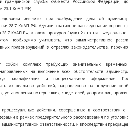
ой гражданской службы субъекта Российской Федерации, д
и 23.1 КоАП РФ).
следования решается при возбуждении дела об админист
атьи 28.7 КоАП РФ. Административное расследование вправе п
 28.7 КоАП РФ, а также прокурор (пункт 2 статьи 1 Федерально
этом необходимо учитывать, что административное рассл
вных правонарушений в отраслях законодательства, перечис
яет собой комплекс требующих значительных временных
 направленных на выяснение всех обстоятельств администр
скую квалификацию и процессуальное оформление. Про
ять из реальных действий, направленных на получение нео
зы, установления потерпевших, свидетелей, допроса лиц, прож
 процессуальные действия, совершенные в соответствии с
дерации в рамках предварительного расследования по уголовно
 административной ответственности, и впоследствии прекраще