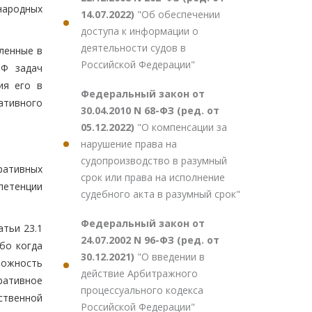
народных
14.07.2022)
"Об обеспечении
доступа к информации о
деятельности судов в
ленные в
Российской Федерации"
РФ задач
ия его в
Федеральный закон от
ативного
30.04.2010 N 68-ФЗ (ред. от
05.12.2022)
"О компенсации за
нарушение права на
судопроизводство в разумный
ративных
срок или права на исполнение
петенции
судебного акта в разумный срок"
Федеральный закон от
атьи 23.1
24.07.2002 N 96-ФЗ (ред. от
бо когда
30.12.2021)
"О введении в
можность
действие Арбитражного
ративное
процессуального кодекса
ственной
Российской Федерации"