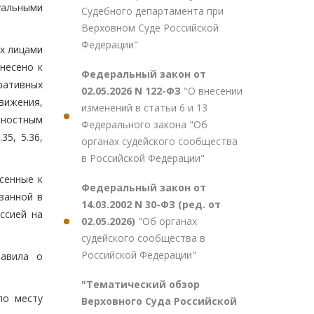
альными
Судебного департамента при
Верховном Суде Российской
Федерации"
х лицами
тнесено к
Федеральный закон от
ративных
02.05.2026 N 122-ФЗ
"О внесении
вижения,
изменений в статьи 6 и 13
жностным
Федерального закона "Об
5, 5.36,
органах судейского сообщества
в Российской Федерации"
сенные к
Федеральный закон от
занной в
14.03.2002 N 30-ФЗ (ред. от
ссией на
02.05.2026)
"Об органах
судейского сообщества в
Российской Федерации"
равила о
"Тематический обзор
по месту
Верховного Суда Российской