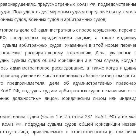
правонарушениях, предусмотренных КоАП РФ, подведомственны
судьи. Подсудность дел мировым судьям определяется путем ис
йонных судов, военных судов и арбитражных судов;
матривать дела об административных правонарушениях, перечис
РФ, совершенных юридическими лицами, а также индивид
ы судьям арбитражных судов. Указанный в этой норме перече
подлежит расширительному толкованию. Дела, указанные 
удны судьям судов общей юрисдикции и в том случае, когда 
ось административное расследование, а также когда индиви
правонарушение из числа названных в абзаце четвертом части 
го предпринимателя. Дела об административных правонар
1 КоАП РФ, подсудны судьям арбитражных судов независимо от 
ение: должностным лицом, юридическим лицом или индиви
омпетенции судей (части 1 и 2 статьи 23.1 КоАП РФ) и не ука
1 КоАП РФ, подсудны судьям судов общей юрисдикции незав
статуса лица, привлекаемого к ответственности (в том числ