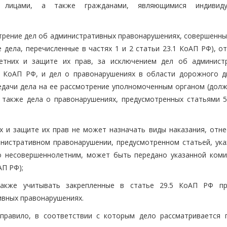
и лицами, а также гражданами, являющимися индивиду
отрение дел об административных правонарушениях, совершенны
 дела, перечисленные в частях 1 и 2 статьи 23.1 КоАП РФ), о
етних и защите их прав, за исключением дел об админист
8 КоАП РФ, и дел о правонарушениях в области дорожного д
едачи дела на ее рассмотрение уполномоченным органом (дол
также дела о правонарушениях, предусмотренных статьями 5.3
 и защите их прав не может назначать виды наказания, отне
нистративном правонарушении, предусмотренном статьей, ука
о несовершеннолетним, может быть передано указанной коми
АП РФ);
также учитывать закрепленные в статье 29.5 КоАП РФ п
ивных правонарушениях.
правило, в соответствии с которым дело рассматривается 