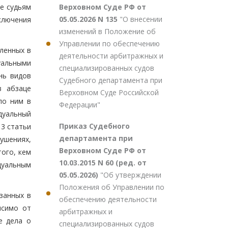
Верховном Суде РФ от
е судьям
05.05.2026 N 135
"О внесении
ключения
изменений в Положение об
Управлении по обеспечению
ленных в
деятельности арбитражных и
уальными
специализированных судов
нь видов
Судебного департамента при
в абзаце
Верховном Суде Российской
по ним в
Федерации"
дуальный
Приказ Судебного
3 статьи
департамента при
ушениях,
Верховном Суде РФ от
того, кем
10.03.2015 N 60 (ред. от
дуальным
05.05.2026)
"Об утверждении
Положения об Управлении по
занных в
обеспечению деятельности
исимо от
арбитражных и
е дела о
специализированных судов