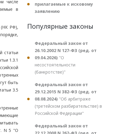
ом числе
прилагаемые к исковому
маемые в
заявлению
Популярные законы
(НК РФ),
порядке,
Федеральный закон от
26.10.2002 N 127-ФЗ (ред. от
й статьи
09.04.2026)
"О
ьи 1.3.1
несостоятельности
ссийской
(банкротстве)"
отренных
гут быть
Федеральный закон от
атьи 3.5
29.12.2015 N 382-ФЗ (ред. от
08.08.2024)
"Об арбитраже
(третейском разбирательстве) в
отренные
Российской Федерации"
 имеющие
читывать
Федеральный закон от
. N 5 "О
22.12.2008 N 262-ФЗ (ред. от