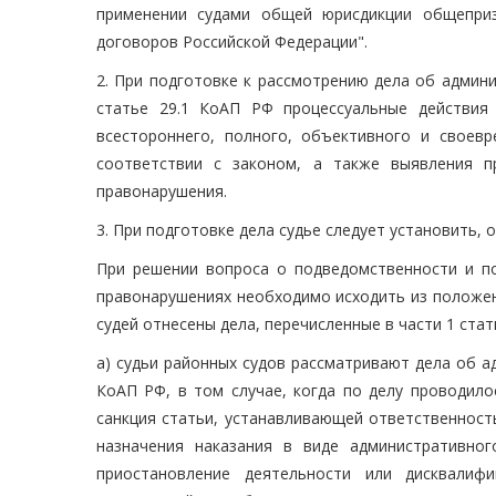
применении судами общей юрисдикции общепри
договоров Российской Федерации".
2. При подготовке к рассмотрению дела об админ
статье 29.1 КоАП РФ процессуальные действия
всестороннего, полного, объективного и своев
соответствии с законом, а также выявления п
правонарушения.
3. При подготовке дела судье следует установить, 
При решении вопроса о подведомственности и п
правонарушениях необходимо исходить из положен
судей отнесены дела, перечисленные в части 1 ста
а) судьи районных судов рассматривают дела об ад
КоАП РФ, в том случае, когда по делу проводило
санкция статьи, устанавливающей ответственност
назначения наказания в виде административно
приостановление деятельности или дисквалиф