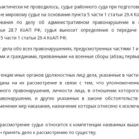
актически не проводилось, судье районного суда при подготов
е мировому судье на основании пункта 5 части 1 статьи 29.4 К
дования по делу об административном правонарушении в 
атьи 28.7 КоАП РФ, судья выносит определение о передаче
5 части 1 статьи 29.4 КоАП РФ;
 дела обо всех правонарушениях, предусмотренных частями 1 и
ми и гражданами, призванными на военные сборы (абзац первый
енции иных органов (должностных лиц) дела, указанные в части
даны на их рассмотрение в связи с тем, что уполномоченн
нного правонарушения, личности лица, в отношении которого
авонарушении, и других указанных в законе обстоятельств
енения мер наказания, назначение которых отнесено к исключ
 рассмотрение судье относится к компетенции названных выше
ан принять дело к рассмотрению по существу;