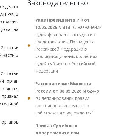
Законодательство
ке дела к
оАП РФ. В
Указ Президента РФ от
отраслях
12.05.2026 N 313
"О назначении
 дела на
судей федеральных судов и о
представителях Президента
 2 статьи
Российской Федерации в
 части 3
квалификационных коллегиях
судей субъектов Российской
Федерации"
 2 статьи
ый орган
Распоряжение Минюста
 ведется
России от 08.05.2026 N 624-р
 признал
"О депонировании правил
ительной
постоянно действующего
арбитражного учреждения"
 органов
Приказ Судебного
департамента при