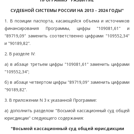
СУДЕБНОЙ СИСТЕМЫ РОССИИ НА 2013 - 2024 ГОДЫ"
1. В позиции паспорта, касающейся объема и источников
финансирования Программы, цифры "109081,61" и
"89719,09" заменить соответственно цифрами "109552,34"
и "90189,82".
2. В разделе IV:
а) в абзаце третьем цифры "109081,61" заменить цифрами
"109552,34";
б) в абзаце четвертом цифры "89719,09" заменить цифрами
"90189,82".
3. В приложении N 3 к указанной Программе:
а) дополнить разделом "Восьмой кассационный суд общей
юрисдикции" следующего содержания:
"Восьмой кассационный суд общей юрисдикции