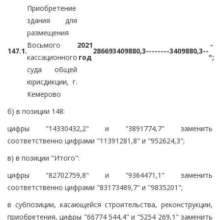
Приобретение
здания для
размещения
Восьмого
2021
-
147.1.
28669
3409880,3
-
-
-
-
-
-
-
-
3409880,3
-
-
кассационного
год
";
суда общей
юрисдикции, г.
Кемерово
б) в позиции 148:
цифры "14330432,2" и "3891774,7" заменить
соответственно цифрами "11391281,8" и "952624,3";
в) в позиции "Итого":
цифры "82702759,8" и "9364471,1" заменить
соответственно цифрами "83173489,7" и "9835201";
в субпозиции, касающейся строительства, реконструкции,
приобретения, цифры "66774 544,4" и "5254 269,1" заменить