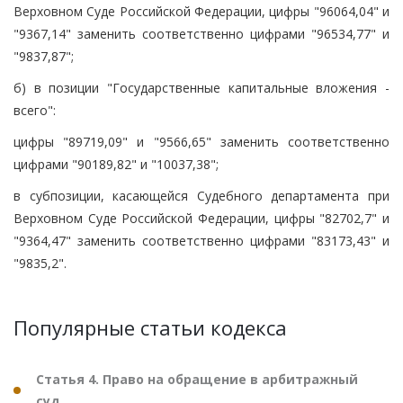
Верховном Суде Российской Федерации, цифры "96064,04" и
"9367,14" заменить соответственно цифрами "96534,77" и
"9837,87";
б) в позиции "Государственные капитальные вложения -
всего":
цифры "89719,09" и "9566,65" заменить соответственно
цифрами "90189,82" и "10037,38";
в субпозиции, касающейся Судебного департамента при
Верховном Суде Российской Федерации, цифры "82702,7" и
"9364,47" заменить соответственно цифрами "83173,43" и
"9835,2".
Популярные статьи кодекса
Статья 4. Право на обращение в арбитражный
суд