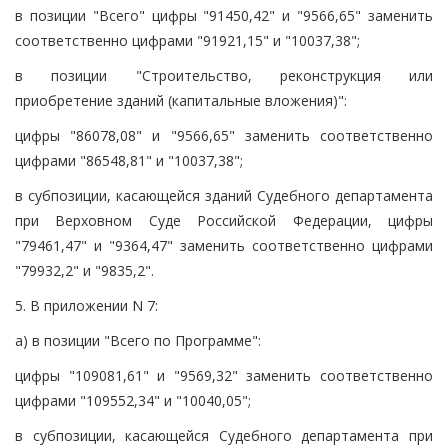
в позиции "Всего" цифры "91450,42" и "9566,65" заменить
соответственно цифрами "91921,15" и "10037,38";
в позиции "Строительство, реконструкция или
приобретение зданий (капитальные вложения)":
цифры "86078,08" и "9566,65" заменить соответственно
цифрами "86548,81" и "10037,38";
в субпозиции, касающейся зданий Судебного департамента
при Верховном Суде Российской Федерации, цифры
"79461,47" и "9364,47" заменить соответственно цифрами
"79932,2" и "9835,2".
5. В приложении N 7:
а) в позиции "Всего по Программе":
цифры "109081,61" и "9569,32" заменить соответственно
цифрами "109552,34" и "10040,05";
в субпозиции, касающейся Судебного департамента при