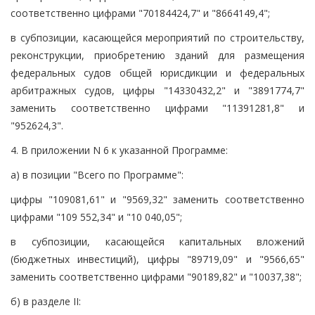
соответственно цифрами "70184424,7" и "8664149,4";
в субпозиции, касающейся мероприятий по строительству,
реконструкции, приобретению зданий для размещения
федеральных судов общей юрисдикции и федеральных
арбитражных судов, цифры "14330432,2" и "3891774,7"
заменить соответственно цифрами "11391281,8" и
"952624,3".
4. В приложении N 6 к указанной Программе:
а) в позиции "Всего по Программе":
цифры "109081,61" и "9569,32" заменить соответственно
цифрами "109 552,34" и "10 040,05";
в субпозиции, касающейся капитальных вложений
(бюджетных инвестиций), цифры "89719,09" и "9566,65"
заменить соответственно цифрами "90189,82" и "10037,38";
б) в разделе II: