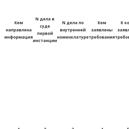
N дела в
Кем
N дела по
Кем
К к
суде
направлена
внутренней
заявлены
заяв
первой
информация
номенклатуре
требования
требо
инстанции