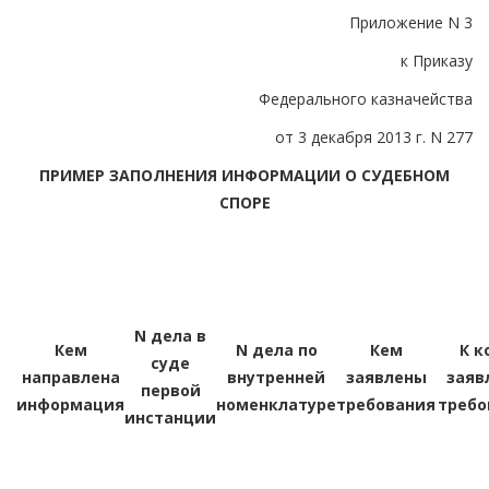
Приложение N 3
к Приказу
Федерального казначейства
от 3 декабря 2013 г. N 277
ПРИМЕР ЗАПОЛНЕНИЯ ИНФОРМАЦИИ О СУДЕБНОМ
СПОРЕ
N дела в
Кем
N дела по
Кем
К к
суде
направлена
внутренней
заявлены
заяв
первой
информация
номенклатуре
требования
требо
инстанции