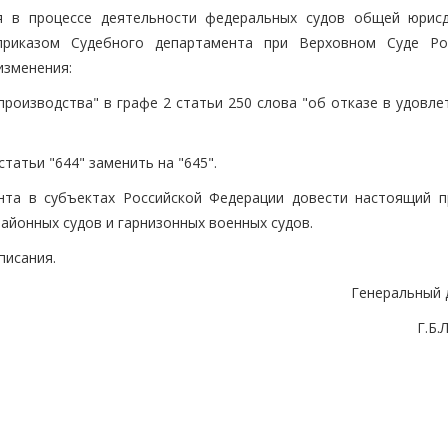
я в процессе деятельности федеральных судов общей юрисд
приказом Судебного департамента при Верховном Суде Ро
изменения:
производства" в графе 2 статьи 250 слова "об отказе в удовл
татьи "644" заменить на "645".
нта в субъектах Российской Федерации довести настоящий п
айонных судов и гарнизонных военных судов.
писания.
Генеральный 
Г.Б